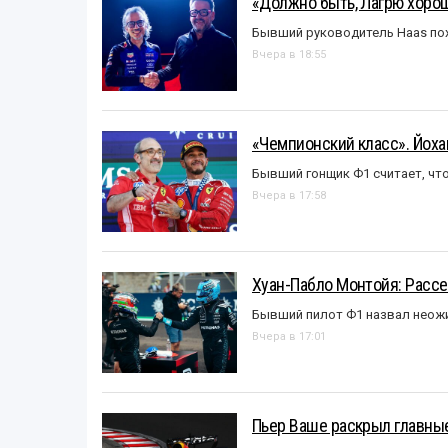
«Должно быть, Лагрю хорош
Бывший руководитель Haas пох
Вчера в 18:55
«Чемпионский класс». Йох
Бывший гонщик Ф1 считает, что
Вчера в 17:58
Хуан-Пабло Монтойя: Рассе
Бывший пилот Ф1 назвал неожи
Вчера в 17:01
Пьер Ваше раскрыл главные