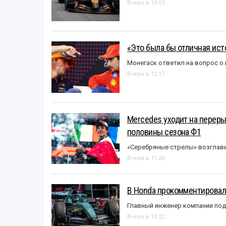
Вчера в 13:15
«Это была бы отличная исто
Монегаск ответил на вопрос о
Вчера в 12:17
Mercedes уходит на перер
половины сезона Ф1
«Серебряные стрелы» возглави
Вчера в 11:20
В Honda прокомментировали
Главный инженер компании под
Вчера в 10:22