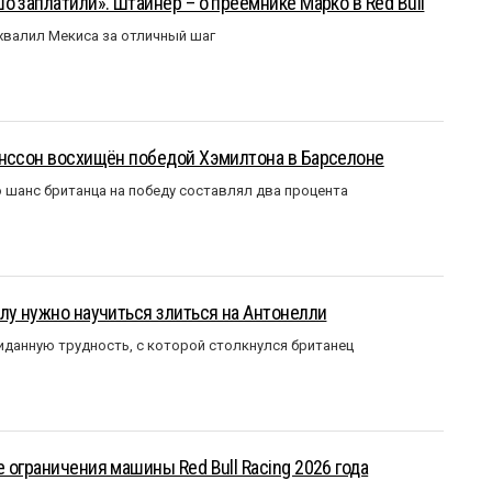
о заплатили». Штайнер – о преемнике Марко в Red Bull
валил Мекиса за отличный шаг
анссон восхищён победой Хэмилтона в Барселоне
 шанс британца на победу составлял два процента
лу нужно научиться злиться на Антонелли
данную трудность, с которой столкнулся британец
 ограничения машины Red Bull Racing 2026 года