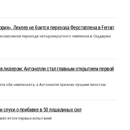
рия». Леклер не боится перехода Ферстаппена в Ferrari
 возможном переходе четырехкратного чемпиона в Скудерию
ыв лидером: Антонелли стал главным открытием первой
ла оба чемпионата, а Антонелли признан лучшим пилотом
 слухи о прибавке в 50 лошадиных сил
вёл итоги первых испытаний