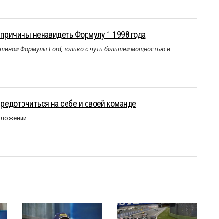
 причины ненавидеть Формулу 1 1998 года
ашиной Формулы Ford, только с чуть большей мощностью и
редоточиться на себе и своей команде
оложении