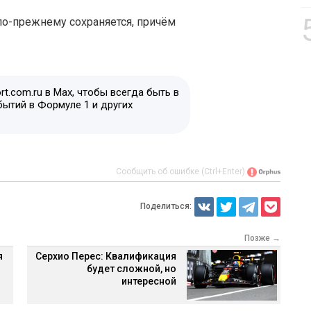
по-прежнему сохраняется, причём
t.com.ru в Max, чтобы всегда быть в
бытий в Формуле 1 и других
Сообщить об ошибке (Ctrl+Enter)
Поделиться:
Позже →
я
Серхио Перес: Квалификация
будет сложной, но
интересной