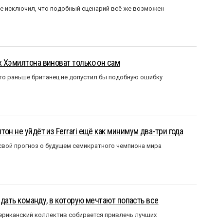
е исключил, что подобный сценарий всё же возможен
 Хэмилтона виноват только он сам
то раньше британец не допустил бы подобную ошибку
он не уйдёт из Ferrari ещё как минимум два-три года
вой прогноз о будущем семикратного чемпиона мира
оздать команду, в которую мечтают попасть все
мериканский коллектив собирается привлечь лучших