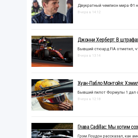
Двукратный чемпион мира Ф1 н
Вчера в 14:12
Джонни Херберт: В штрафах
Бывший стюард FIA отметил, ч
Вчера в 13:14
Хуан-Пабло Монтойя: Хэмилт
Бывший пилот Формулы 1 дал с
Вчера в 12:18
Глава Cadillac: Мы хотим с
Грэм Лоудон рассказал, как а