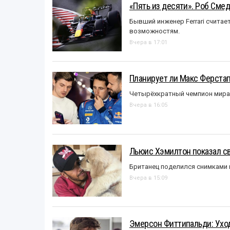
«Пять из десяти». Роб Смед
Бывший инженер Ferrari считае
возможностям.
Вчера в 17:01
Планирует ли Макс Ферста
Четырёхкратный чемпион мира 
Вчера в 16:05
Льюис Хэмилтон показал с
Британец поделился снимками 
Вчера в 15:09
Эмерсон Фиттипальди: Уход