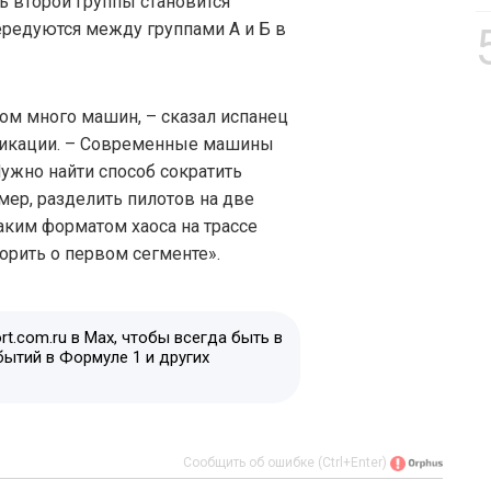
ь второй группы становится
ередуются между группами А и Б в
ом много машин, – сказал испанец
икации. – Современные машины
Нужно найти способ сократить
мер, разделить пилотов на две
таким форматом хаоса на трассе
орить о первом сегменте».
t.com.ru в Max, чтобы всегда быть в
бытий в Формуле 1 и других
Сообщить об ошибке (Ctrl+Enter)