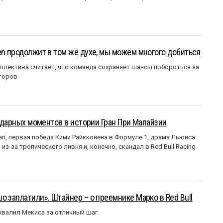
en продолжит в том же духе, мы можем многого добиться
ллектива считает, что команда сохраняет шансы побороться за
торов
ендарных моментов в истории Гран При Малайзии
ri, первая победа Кими Райкконена в Формуле 1, драма Льюиса
з-за тропического ливня и, конечно, скандал в Red Bull Racing
о заплатили». Штайнер – о преемнике Марко в Red Bull
валил Мекиса за отличный шаг