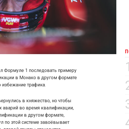
П
жил Формуле 1 последовать примеру
икации в Монако в другом формате
о избежание трафика.
вернулись в княжество, но чтобы
х аварий во время квалификации,
лификации в другом формате,
ул по этой системе завоёвывает