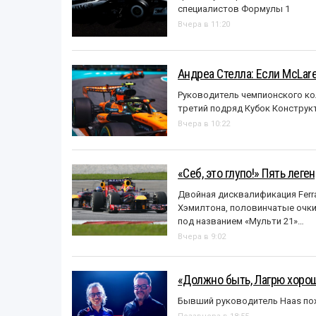
специалистов Формулы 1
Вчера в 11:20
Андреа Стелла: Если McLar
Руководитель чемпионского ко
третий подряд Кубок Конструк
Вчера в 10:22
«Себ, это глупо!» Пять лег
Двойная дисквалификация Ferra
Хэмилтона, половинчатые очки и
под названием «Mульти 21»…
Вчера в 9:02
«Должно быть, Лагрю хорош
Бывший руководитель Haas пох