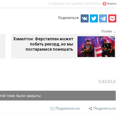
Сообщить об ошибке (Ctrl+Enter)
Поделиться:
Позже →
Хэмилтон: Ферстаппен может
побить рекорд, но мы
постараемся помешать
той теме были закрыты
Подписаться
Поделиться