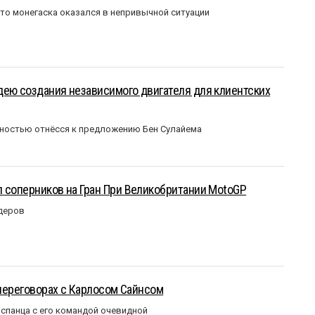
то монегаска оказался в непривычной ситуации
ею создания независимого двигателя для клиентских
ожностью отнёсся к предложению Бен Сулайема
 соперников на Гран При Великобритании MotoGP
идеров
 переговорах с Карлосом Сайнсом
испанца с его командой очевидной