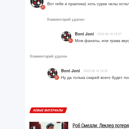
Вот тебе и практика) хоть сурки челы оста
Комментарий удален
Boni Joni
2023.06.16 18:57
Мож фанаты, или трава вку
Комментарий удален
Boni Joni
2023.06.16 18:32
Ну да толька скарей всего будет ло
НОВЫЕ МАТЕРИАЛЫ
Роб Смедли: Леклер потеря