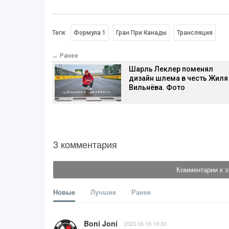
Теги:
Формула 1
Гран При Канады
Трансляция
← Ранее
Шарль Леклер поменял
дизайн шлема в честь Жиля
Вильнёва. Фото
3 комментария
Комментарии к э
Новые
Лучшие
Ранее
Boni Joni
2023.06.16 18:30