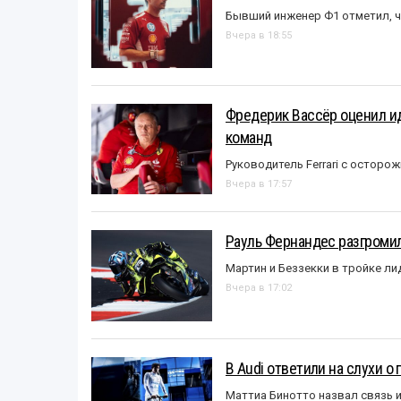
Бывший инженер Ф1 отметил, ч
Вчера в 18:55
Фредерик Вассёр оценил ид
команд
Руководитель Ferrari с остор
Вчера в 17:57
Рауль Фернандес разгромил
Мартин и Беззекки в тройке л
Вчера в 17:02
В Audi ответили на слухи о
Маттиа Бинотто назвал связь 