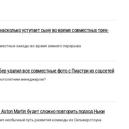
 насколько уступает сыну во время совместных трек-
вместные заезды во время зимнего перерыва
ер удалил все совместные фото с Пиастри из соцсетей
многолетним менеджером?
 Aston Martin будет сложно повторить подход Ньюи
ил необычный путь развития команды из Сильверстоуна