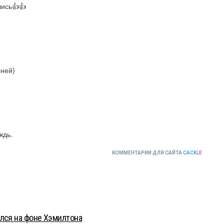
лись👍👍
сней)
ждь.
КОММЕНТАРИИ ДЛЯ САЙТА
CACKL
E
лся на фоне Хэмилтона