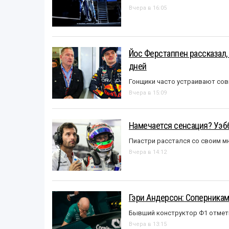
Вчера в 16:05
Йос Ферстаппен рассказал,
дней
Гонщики часто устраивают со
Вчера в 15:09
Намечается сенсация? Уэбб
Пиастри расстался со своим 
Вчера в 14:12
Гэри Андерсон: Соперникам
Бывший конструктор Ф1 отмет
Вчера в 13:15