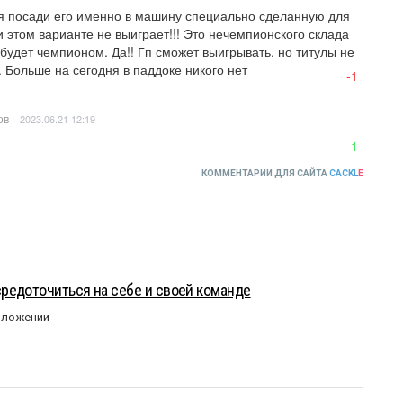
ня посади его именно в машину специально сделанную для 
 этом варианте не выиграет!!! Это нечемпионского склада 
будет чемпионом. Да!! Гп сможет выигрывать, но титулы не 
 Больше на сегодня в паддоке никого нет
-1
ов
2023.06.21 12:19
1
КОММЕНТАРИИ ДЛЯ САЙТА
CACKL
E
редоточиться на себе и своей команде
оложении