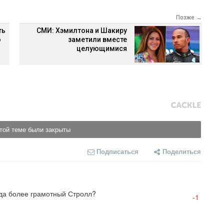
Позже →
ть
СМИ: Хэмилтона и Шакиру
о
заметили вместе
целующимися
той теме были закрыты
Подписаться
Поделиться
куда более грамотный Стролл?
-1