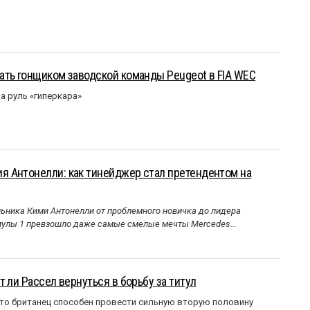
ать гонщиком заводской команды Peugeot в FIA WEC
а руль «гиперкара»
 Антонелли: как тинейджер стал претендентом на
ника Кими Антонелли от проблемного новичка до лидера
улы 1 превзошло даже самые смелые мечты Mercedes...
 ли Рассел вернуться в борьбу за титул
что британец способен провести сильную вторую половину