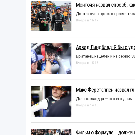
Монтойя назвал способ, ка
Достаточно просто сравняться
Вчера в 16:17
Арвид Линдблад: Я бы с уд
Британец нацелен и на серию S
Вчера в 15:16
Макс Ферстаппен назвал гл
Для голландца — это его дочь
Вчера в 14:15
Фильм о Формуле 1 должен