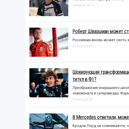
Вчера в 10:11
Роберт Шварцман может ст
Россиянин вновь может сесть з
Вчера в 9:10
Шокирующая трансформация
титул в Ф1?
Преображение вчерашнего школь
чемпионата и суперзвезды Форм
Вчера в 8:30
В Mercedes ответили, может
Брэдли Лорд не сомневается, 