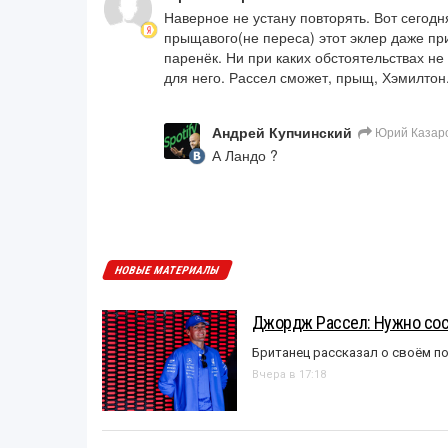
Наверное не устану повторять. Вот сегод
прыщавого(не переса) этот эклер даже при
паренёк. Ни при каких обстоятельствах не 
для него. Рассел сможет, прыщ, Хэмилтон.
Андрей Купчинский
Юрий Казар
А Ландо ?
НОВЫЕ МАТЕРИАЛЫ
Джордж Рассел: Нужно сос
Британец рассказал о своём п
Вчера в 17:18