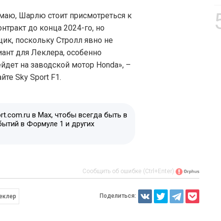
аю, Шарлю стоит присмотреться к
онтракт до конца 2024-го, но
ик, поскольку Стролл явно не
ант для Леклера, особенно
ейдет на заводской мотор Honda», –
те Sky Sport F1.
t.com.ru в Max, чтобы всегда быть в
бытий в Формуле 1 и других
Сообщить об ошибке (Ctrl+Enter)
Поделиться:
еклер