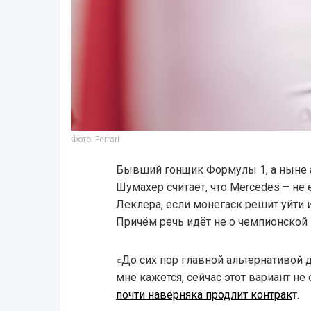
Фото: Ferrari
Бывший гонщик Формулы 1, а ныне 
Шумахер считает, что Mercedes – не
Леклера, если монегаск решит уйти и
Причём речь идёт не о чемпионской к
«До сих пор главной альтернативой 
мне кажется, сейчас этот вариант не 
почти наверняка продлит контрак
т.