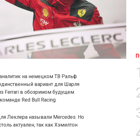
П
аналитик на немецком ТВ Ральф
 единственный вариант для Шарля
з Ferrari в обозримом будущем.
оманде Red Bull Racing.
для Леклера называли Mercedes. Но
столь актуален, так как Хэмилтон