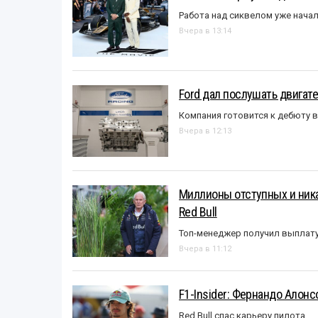
Работа над сиквелом уже нача
Вчера в 13:14
Ford дал послушать двигате
Компания готовится к дебюту 
Вчера в 12:13
Миллионы отступных и ника
Red Bull
Топ-менеджер получил выплат
Вчера в 11:12
F1-Insider: Фернандо Алонс
Red Bull спас карьеру пилота