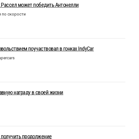
к Рассел может победить Антонелли
 по скорости
овольствием поучаствовал в гонках IndyCar
upercars
авную награду в своей жизни
 получить продолжение