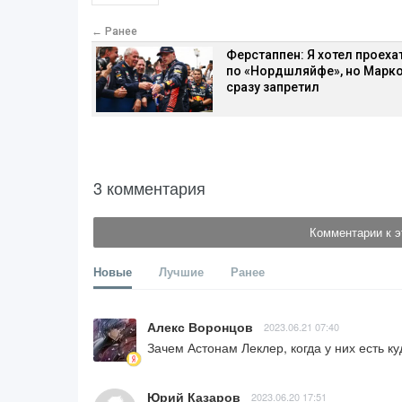
← Ранее
Ферстаппен: Я хотел проеха
по «Нордшляйфе», но Марк
сразу запретил
3 комментария
Комментарии к э
Новые
Лучшие
Ранее
Алекс Воронцов
2023.06.21 07:40
Зачем Астонам Леклер, когда у них есть 
Юрий Казаров
2023.06.20 17:51