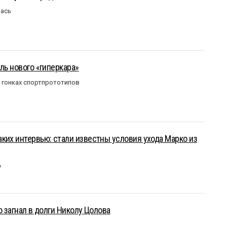
лась
ль нового «гиперкара»
в гонках спортпрототипов
ких интервью: стали известны условия ухода Марко из
у
о загнал в долги Николу Цолова