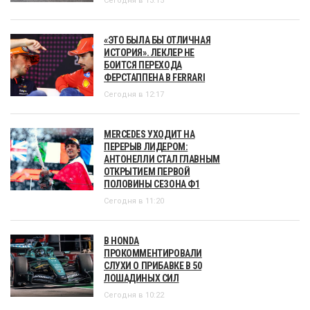
Сегодня в 13:15
«ЭТО БЫЛА БЫ ОТЛИЧНАЯ
ИСТОРИЯ». ЛЕКЛЕР НЕ
БОИТСЯ ПЕРЕХОДА
ФЕРСТАППЕНА В FERRARI
Сегодня в 12:17
MERCEDES УХОДИТ НА
ПЕРЕРЫВ ЛИДЕРОМ:
АНТОНЕЛЛИ СТАЛ ГЛАВНЫМ
ОТКРЫТИЕМ ПЕРВОЙ
ПОЛОВИНЫ СЕЗОНА Ф1
Сегодня в 11:20
В HONDA
ПРОКОММЕНТИРОВАЛИ
СЛУХИ О ПРИБАВКЕ В 50
ЛОШАДИНЫХ СИЛ
Сегодня в 10:22