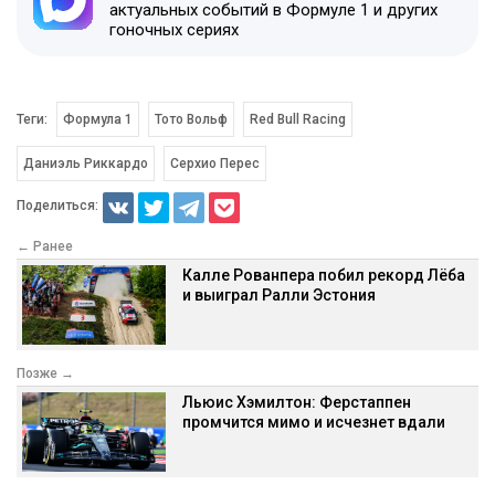
актуальных событий в Формуле 1 и других
гоночных сериях
Теги:
Формула 1
Тото Вольф
Red Bull Racing
Даниэль Риккардо
Серхио Перес
Поделиться:
← Ранее
Калле Рованпера побил рекорд Лёба
и выиграл Ралли Эстония
Позже →
Льюис Хэмилтон: Ферстаппен
промчится мимо и исчезнет вдали