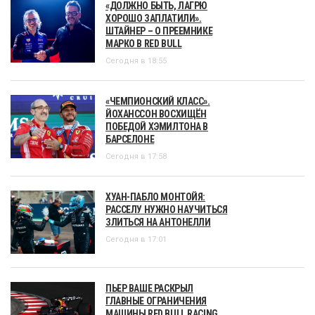
«ДОЛЖНО БЫТЬ, ЛАГРЮ
ХОРОШО ЗАПЛАТИЛИ».
ШТАЙНЕР – О ПРЕЕМНИКЕ
МАРКО В RED BULL
Сегодня в 18:55
«ЧЕМПИОНСКИЙ КЛАСС».
ЙОХАНССОН ВОСХИЩЁН
ПОБЕДОЙ ХЭМИЛТОНА В
БАРСЕЛОНЕ
Сегодня в 17:58
ХУАН-ПАБЛО МОНТОЙЯ:
РАССЕЛУ НУЖНО НАУЧИТЬСЯ
ЗЛИТЬСЯ НА АНТОНЕЛЛИ
Сегодня в 17:01
ПЬЕР ВАШЕ РАСКРЫЛ
ГЛАВНЫЕ ОГРАНИЧЕНИЯ
МАШИНЫ RED BULL RACING