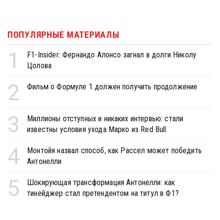
ПОПУЛЯРНЫЕ МАТЕРИАЛЫ
1
F1-Insider: Фернандо Алонсо загнал в долги Николу
Цолова
2
Фильм о Формуле 1 должен получить продолжение
3
Миллионы отступных и никаких интервью: стали
известны условия ухода Марко из Red Bull
4
Монтойя назвал способ, как Рассел может победить
Антонелли
5
Шокирующая трансформация Антонелли: как
тинейджер стал претендентом на титул в Ф1?