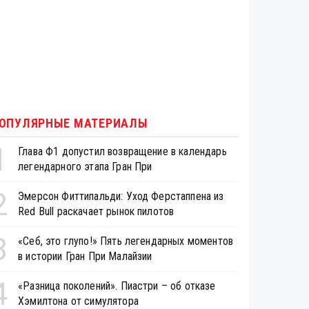
ОПУЛЯРНЫЕ МАТЕРИАЛЫ
1
Глава Ф1 допустил возвращение в календарь
легендарного этапа Гран При
2
Эмерсон Фиттипальди: Уход Ферстаппена из
Red Bull раскачает рынок пилотов
3
«Себ, это глупо!» Пять легендарных моментов
в истории Гран При Малайзии
4
«Разница поколений». Пиастри – об отказе
Хэмилтона от симулятора