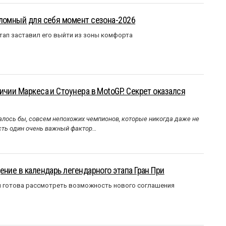
еломный для себя момент сезона-2026
тап заставил его выйти из зоны комфорта
ичии Маркеса и Стоунера в MotoGP. Секрет оказался
алось бы, совсем непохожих чемпионов, которые никогда даже не
Есть один очень важный фактор…
ение в календарь легендарного этапа Гран При
я готова рассмотреть возможность нового соглашения