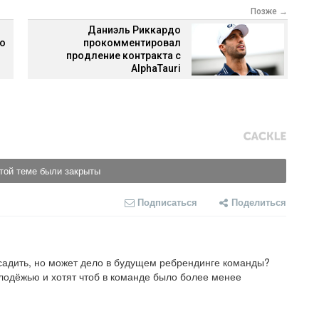
Позже →
Даниэль Риккардо
то
прокомментировал
продление контракта с
AlphaTauri
той теме были закрыты
Подписаться
Поделиться
садить, но может дело в будущем ребрендинге команды? 
лодёжью и хотят чтоб в команде было более менее 