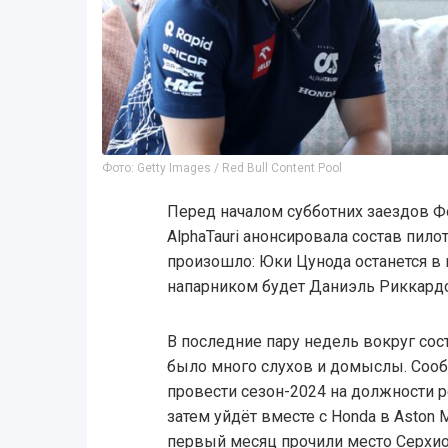
Фото: Getty Images / Red Bull Content Pool
Перед началом субботних заездов Ф
AlphaTauri анонсировала состав пило
произошло: Юки Цунода останется в 
напарником будет Даниэль Риккардо
В последние пару недель вокруг со
было много слухов и домыслы. Сооб
провести сезон-2024 на должности р
затем уйдёт вместе с Honda в Aston 
первый месяц прочили место Серхио П