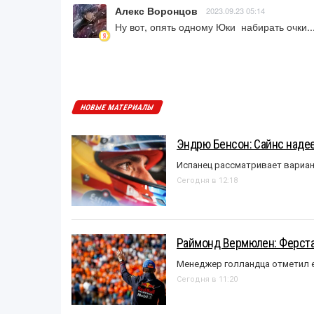
Алекс Воронцов
2023.09.23 05:14
Ну вот, опять одному Юки  набирать очки..
НОВЫЕ МАТЕРИАЛЫ
Эндрю Бенсон: Сайнс надеет
Испанец рассматривает вариан
Сегодня в 12:18
Раймонд Вермюлен: Ферста
Менеджер голландца отметил е
Сегодня в 11:20