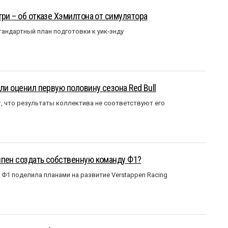
три – об отказе Хэмилтона от симулятора
андартный план подготовки к уик-энду
ли оценил первую половину сезона Red Bull
т, что результаты коллектива не соответствуют его
ппен создать собственную команду Ф1?
Ф1 поделила планами на развитие Verstappen Racing