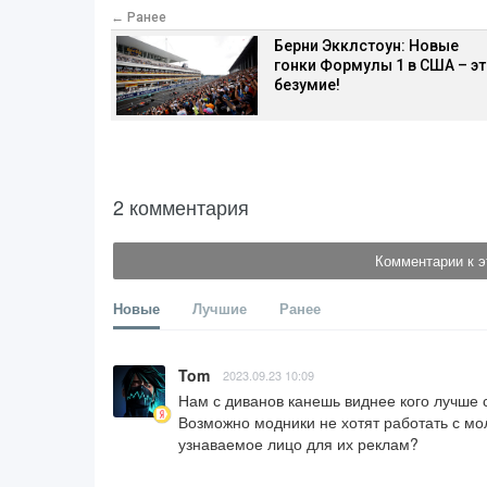
← Ранее
Берни Экклстоун: Новые
гонки Формулы 1 в США – э
безумие!
2 комментария
Комментарии к э
Новые
Лучшие
Ранее
Tom
2023.09.23 10:09
Нам с диванов канешь виднее кого лучше 
Возможно модники не хотят работать с мо
узнаваемое лицо для их реклам?