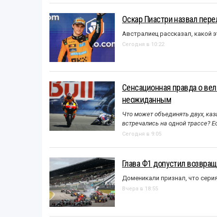
Оскар Пиастри назвал пер
Австралиец рассказал, какой э
Сегодня в 10:22
Сенсационная правда о вел
неожиданным
Что может объединять двух, каз
встречались на одной трассе? 
Сегодня в 9:05
Глава Ф1 допустил возвращ
Доменикали признал, что сери
Вчера в 18:55