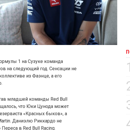
П
ормулы 1 на Сузуке команда
тов на следующий год. Сенсации не
коллективе из Фаэнце, а его
.
став младшей команды Red Bull
щалось, что Юки Цунода может
езервиста «Красных быков», а
Martin. Даниэлю Риккардо не
ереса в Red Bull Racing.