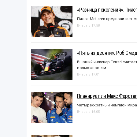
«Разница поколений». Пиас
Пилот McLaren предпочитает ст
Вчера в 17:58
«Пять из десяти». Роб Смед
Бывший инженер Ferrari считае
возможностям.
Вчера в 17:01
Планирует ли Макс Ферста
Четырёхкратный чемпион мира 
Вчера в 16:05