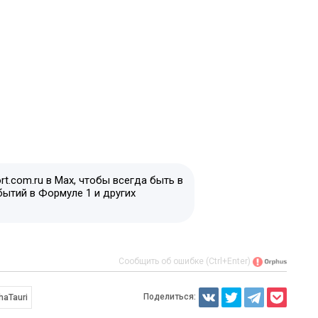
t.com.ru в Max, чтобы всегда быть в
бытий в Формуле 1 и других
Сообщить об ошибке (Ctrl+Enter)
Поделиться:
haTauri