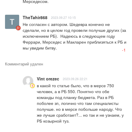
Мерседесом.
TheTahir868
2023.09.27 10:15
Не согласен с автором. Шедевра конечно не 
сделали, но в целом год провели получше других (за 
исключением РБ).  Надеюсь в следующем году 
Феррари, Мерседес и Макларен приблизяться к РБ и 
мы увидим битву.
-1
Комментарий удален
Vint orezec
2023.09.26 22:21
в какой то статье было, что в мерсе 750 
человек, а в РБ 550. Понятно что обе 
команды под планку бюджета. Раз в РБ 
поболее зп, логично что там специалисты 
получше. но в мерсе побольше народу. Что 
же лучше сработает?... но так и не узнаем, у 
РБ козырной туз.