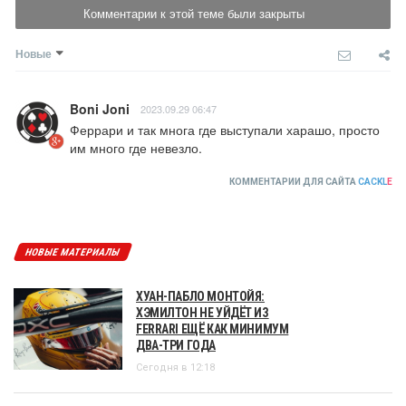
Комментарии к этой теме были закрыты
Новые
Boni Joni
2023.09.29 06:47
Феррари и так многа где выступали харашо, просто 
им много где невезло.
КОММЕНТАРИИ ДЛЯ САЙТА
CACKL
E
НОВЫЕ МАТЕРИАЛЫ
ХУАН-ПАБЛО МОНТОЙЯ:
ХЭМИЛТОН НЕ УЙДЁТ ИЗ
FERRARI ЕЩЁ КАК МИНИМУМ
ДВА-ТРИ ГОДА
Сегодня в 12:18