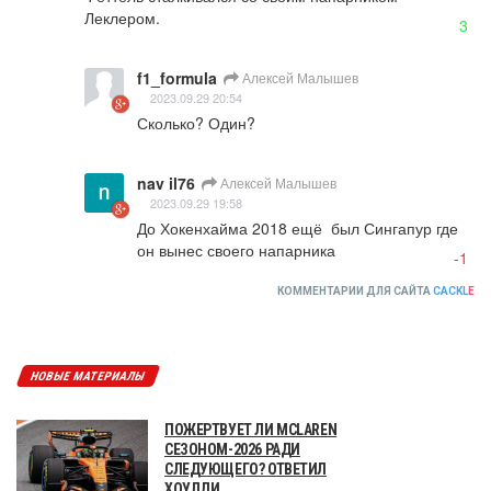
Леклером.
3
f1_formula
Алексей Малышев
2023.09.29 20:54
Сколько? Один?
nav il76
Алексей Малышев
2023.09.29 19:58
До Хокенхайма 2018 ещё  был Сингапур где 
он вынес своего напарника
-1
КОММЕНТАРИИ ДЛЯ САЙТА
CACKL
E
НОВЫЕ МАТЕРИАЛЫ
ПОЖЕРТВУЕТ ЛИ MCLAREN
СЕЗОНОМ-2026 РАДИ
СЛЕДУЮЩЕГО? ОТВЕТИЛ
ХОУЛДИ