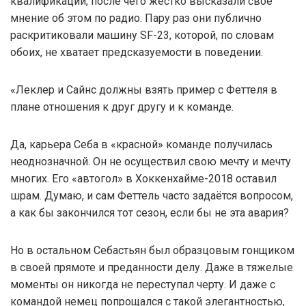
квалификации, после чего жёстко высказали своё
мнение об этом по радио. Пару раз они публично
раскритиковали машину SF-23, которой, по словам
обоих, не хватает предсказуемости в поведении.
«Леклер и Сайнс должны взять пример с Феттеля в
плане отношения к друг другу и к команде.
Да, карьера Себа в «красной» команде получилась
неоднозначной. Он не осуществил свою мечту и мечту
многих. Его «автогол» в Хоккенхайме-2018 оставил
шрам. Думаю, и сам Феттель часто задаётся вопросом,
а как бы закончился тот сезон, если бы не эта авария?
Но в остальном Себастьян был образцовым гонщиком
в своей прямоте и преданности делу. Даже в тяжелые
моменты он никогда не переступал черту. И даже с
командой немец попрощался с такой элегантностью,