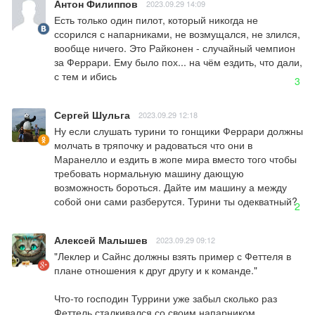
Антон Филиппов
2023.09.29 14:09
Есть только один пилот, который никогда не 
ссорился с напарниками, не возмущался, не злился, 
вообще ничего. Это Райконен - случайный чемпион 
за Феррари. Ему было пох... на чём ездить, что дали, 
с тем и ибись
3
Сергей Шульга
2023.09.29 12:18
Ну если слушать турини то гонщики Феррари должны 
молчать в тряпочку и радоваться что они в 
Маранелло и ездить в жопе мира вместо того чтобы 
требовать нормальную машину дающую 
возможность бороться. Дайте им машину а между 
собой они сами разберутся. Турини ты одекватный?
2
Алексей Малышев
2023.09.29 09:12
"Леклер и Сайнс должны взять пример с Феттеля в 
плане отношения к друг другу и к команде."

Что-то господин Туррини уже забыл сколько раз 
Феттель сталкивался со своим напарником 