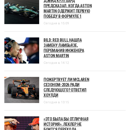
ДЭВИД КУЛТХАРД
ПРЕДСКАЗАЛ, КОГДА ASTON
MARTIN ОДЕРЖИТ ПЕРВУЮ
ПОБЕДУ В ФОРМУЛЕ 1
Сегодня в 15:09
BILD: RED BULL НАШЛА
ЗАМЕНУ ЛАМБЬЯЗЕ,
ПЕРЕМАНИВ ИНЖЕНЕРА
ASTON MARTIN
Сегодня в 14:12
ПОЖЕРТВУЕТ ЛИ MCLAREN
СЕЗОНОМ-2026 РАДИ
СЛЕДУЮЩЕГО? ОТВЕТИЛ
ХОУЛДИ
Сегодня в 13:15
«ЭТО БЫЛА БЫ ОТЛИЧНАЯ
ИСТОРИЯ». ЛЕКЛЕР НЕ
БОИТСЯ ПЕРЕХОДА