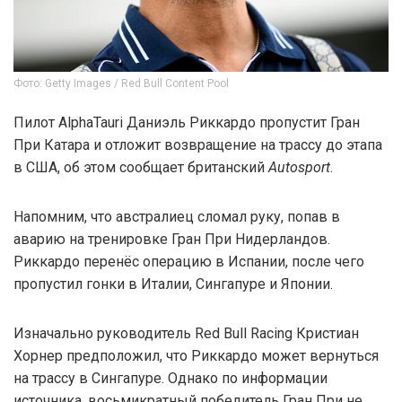
Фото: Getty Images / Red Bull Content Pool
Пилот AlphaTauri Даниэль Риккардо пропустит Гран
При Катара и отложит возвращение на трассу до этапа
в США, об этом сообщает британский
Autosport
.
Напомним, что австралиец сломал руку, попав в
аварию на тренировке Гран При Нидерландов.
Риккардо перенёс операцию в Испании, после чего
пропустил гонки в Италии, Сингапуре и Японии.
Изначально руководитель Red Bull Racing Кристиан
Хорнер предположил, что Риккардо может вернуться
на трассу в Сингапуре. Однако по информации
источника, восьмикратный победитель Гран При не