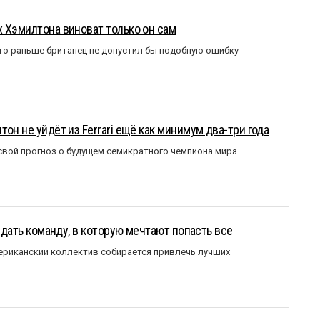
 Хэмилтона виноват только он сам
то раньше британец не допустил бы подобную ошибку
он не уйдёт из Ferrari ещё как минимум два-три года
вой прогноз о будущем семикратного чемпиона мира
оздать команду, в которую мечтают попасть все
мериканский коллектив собирается привлечь лучших