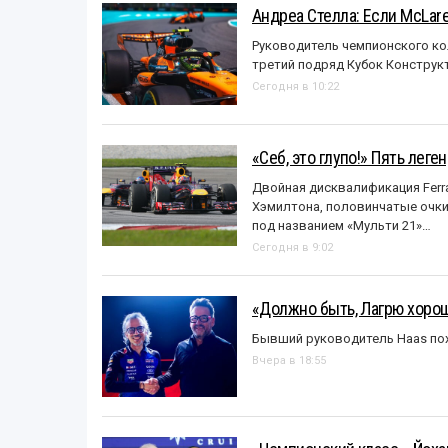
Андреа Стелла: Если McLar
Руководитель чемпионского ко
третий подряд Кубок Конструк
Сегодня в 10:22
«Себ, это глупо!» Пять лег
Двойная дисквалификация Ferra
Хэмилтона, половинчатые очки и
под названием «Mульти 21»…
Сегодня в 9:02
«Должно быть, Лагрю хорош
Бывший руководитель Haas пох
Вчера в 18:55