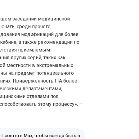
оящем заседании медицинской
ючать, среди прочего,
едования модификаций для более
кабине, а также рекомендации по
ветствия приемлемым
ия других серий, таких как
ной местности в экстремальных
ены на предмет потенциального
ниях. Приверженность FIA более
ическими департаментами,
дицинскими отделами под
способствовать этому процессу», —
t.com.ru в Max, чтобы всегда быть в