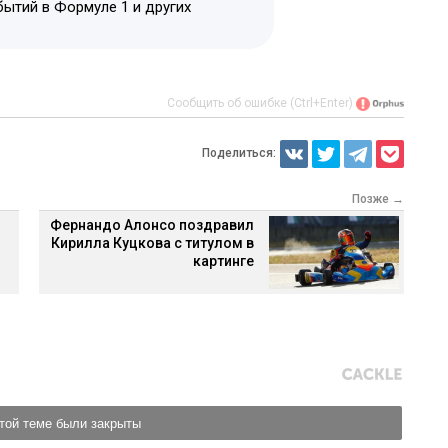
бытий в Формуле 1 и других
Сообщить об ошибке (Ctrl+Enter)
Поделиться:
Позже →
Фернандо Алонсо поздравил
Кирилла Куцкова с титулом в
картинге
той теме были закрыты