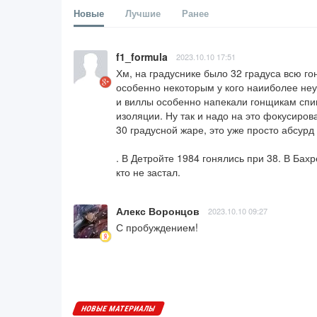
Новые
Лучшие
Ранее
f1_formula
2023.10.10 17:51
Хм, на градуснике было 32 градуса всю гон
особенно некоторым у кого наииболее неу
и виллы особенно напекали гонщикам спин
изоляции. Ну так и надо на это фокусирова
30 градусной жаре, это уже просто абсурд к
. В Детройте 1984 гонялись при 38. В Бах
кто не застал.
Алекс Воронцов
2023.10.10 09:27
С пробуждением!
НОВЫЕ МАТЕРИАЛЫ