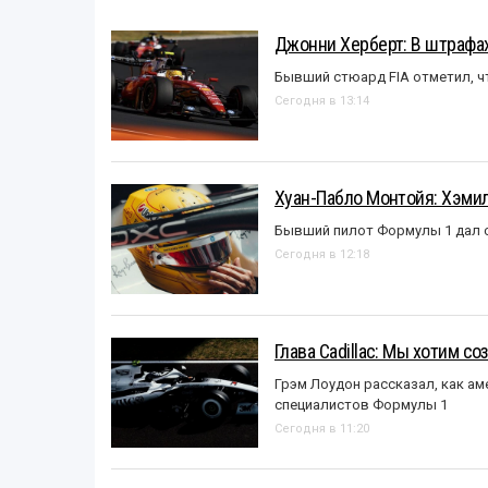
Джонни Херберт: В штрафах
Бывший стюард FIA отметил, ч
Сегодня в 13:14
Хуан-Пабло Монтойя: Хэмилт
Бывший пилот Формулы 1 дал с
Сегодня в 12:18
Глава Cadillac: Мы хотим с
Грэм Лоудон рассказал, как а
специалистов Формулы 1
Сегодня в 11:20