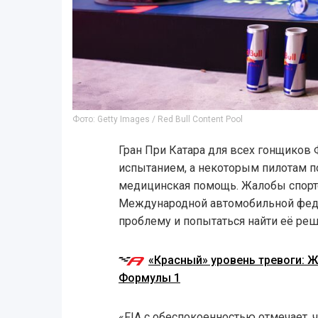
Фото: Getty Images / Red Bull Content Pool
Гран При Катара для всех гонщиков
испытанием, а некоторым пилотам 
медицинская помощь. Жалобы спорт
Международной автомобильной феде
проблему и попытаться найти её реш
«Красный» уровень тревоги: 
Формулы 1
«FIA с обеспокоенностью отмечает, 