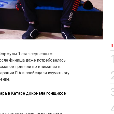
П
 Формулы 1 стал серьёзным
после финиша даже потребовалась
сменов приняли во внимание в
рации FIA и пообещали изучить эту
ение.
Жара в Катаре доконала гонщиков
что экстремальная температура и