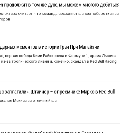
en продолжит в том же духе, мы можем многого добиться
ллектива считает, что команда сохраняет шансы побороться за
торов
ендарных моментов в истории Гран При Малайзии
ri, первая победа Кими Райкконена в Формуле 1, драма Льюиса
з-за тропического ливня и, конечно, скандал в Red Bull Racing
о заплатили». Штайнер – о преемнике Марко в Red Bull
валил Мекиса за отличный шаг