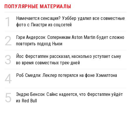
ПОПУЛЯРНЫЕ МАТЕРИАЛЫ
1
Намечается сенсация? Уэббер удалил все совместные
фото с Пиастри из соцсетей
2
Гэри Андерсон: Соперникам Aston Martin будет сложно
повторить подход Ньюи
3
Йос Ферстаппен рассказал, насколько уступает сыну
во время совместных трек-дней
4
Роб Смедли: Леклер потерялся на фоне Хэмилтона
5
Эндрю Бенсон: Сайнс надеется, что Ферстаппен уйдёт
из Red Bull