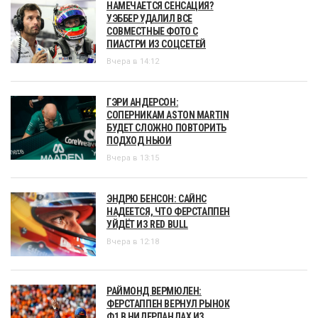
НАМЕЧАЕТСЯ СЕНСАЦИЯ?
УЭББЕР УДАЛИЛ ВСЕ
СОВМЕСТНЫЕ ФОТО С
ПИАСТРИ ИЗ СОЦСЕТЕЙ
Вчера в 14:12
ГЭРИ АНДЕРСОН:
СОПЕРНИКАМ ASTON MARTIN
БУДЕТ СЛОЖНО ПОВТОРИТЬ
ПОДХОД НЬЮИ
Вчера в 13:15
ЭНДРЮ БЕНСОН: САЙНС
НАДЕЕТСЯ, ЧТО ФЕРСТАППЕН
УЙДЁТ ИЗ RED BULL
Вчера в 12:18
РАЙМОНД ВЕРМЮЛЕН:
ФЕРСТАППЕН ВЕРНУЛ РЫНОК
Ф1 В НИДЕРЛАНДАХ ИЗ