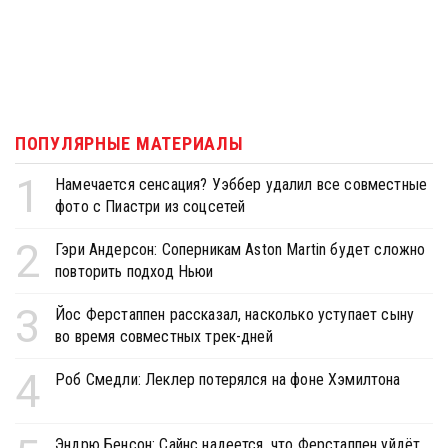
ПОПУЛЯРНЫЕ МАТЕРИАЛЫ
1
Намечается сенсация? Уэббер удалил все совместные
фото с Пиастри из соцсетей
2
Гэри Андерсон: Соперникам Aston Martin будет сложно
повторить подход Ньюи
3
Йос Ферстаппен рассказал, насколько уступает сыну
во время совместных трек-дней
4
Роб Смедли: Леклер потерялся на фоне Хэмилтона
Эндрю Бенсон: Сайнс надеется, что Ферстаппен уйдёт