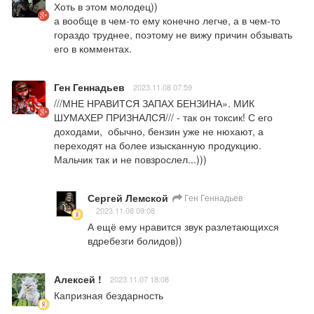
Хоть в этом молодец))

а вообще в чем-то ему конечно легче, а в чем-то 
гораздо труднее, поэтому не вижу причин обзывать 
его в комментах.
Ген Геннадьев
2023.11.08 07:59
///МНЕ НРАВИТСЯ ЗАПАХ БЕНЗИНА». МИК 
ШУМАХЕР ПРИЗНАЛСЯ/// - так он токсик! С его 
доходами,  обычно, бензин уже не нюхают, а 
переходят на более изысканную продукцию.  
Мальчик так и не повзрослел...)))
Сергей Лемской
Ген Геннадьев
2023.11.08 09:08
А ещё ему нравится звук разлетающихся 
вдребезги болидов))
Алексей !
2023.11.07 18:08
Капризная бездарность