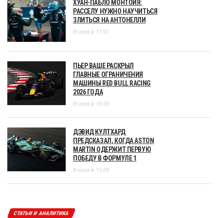
ХУАН-ПАБЛО МОНТОЙЯ:
РАССЕЛУ НУЖНО НАУЧИТЬСЯ
ЗЛИТЬСЯ НА АНТОНЕЛЛИ
Вчера в 17:01
ПЬЕР ВАШЕ РАСКРЫЛ
ГЛАВНЫЕ ОГРАНИЧЕНИЯ
МАШИНЫ RED BULL RACING
2026 ГОДА
Вчера в 16:05
ДЭВИД КУЛТХАРД
ПРЕДСКАЗАЛ, КОГДА ASTON
MARTIN ОДЕРЖИТ ПЕРВУЮ
ПОБЕДУ В ФОРМУЛЕ 1
Вчера в 15:09
СТАТЬИ И АНАЛИТИКА