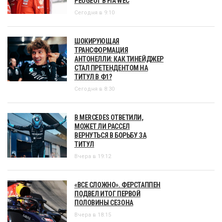
PEUGEOT В FIA WEC
Сегодня в 9:10
ШОКИРУЮЩАЯ
ТРАНСФОРМАЦИЯ
АНТОНЕЛЛИ: КАК ТИНЕЙДЖЕР
СТАЛ ПРЕТЕНДЕНТОМ НА
ТИТУЛ В Ф1?
Сегодня в 8:30
В MERCEDES ОТВЕТИЛИ,
МОЖЕТ ЛИ РАССЕЛ
ВЕРНУТЬСЯ В БОРЬБУ ЗА
ТИТУЛ
Вчера в 19:12
«ВСЕ СЛОЖНО». ФЕРСТАППЕН
ПОДВЕЛ ИТОГ ПЕРВОЙ
ПОЛОВИНЫ СЕЗОНА
Вчера в 18:15