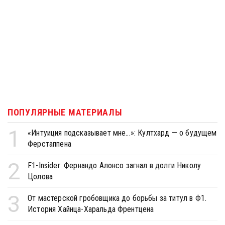
ПОПУЛЯРНЫЕ МАТЕРИАЛЫ
1
«Интуиция подсказывает мне...»: Култхард — о будущем
Ферстаппена
2
F1-Insider: Фернандо Алонсо загнал в долги Николу
Цолова
3
От мастерской гробовщика до борьбы за титул в Ф1.
История Хайнца-Харальда Френтцена