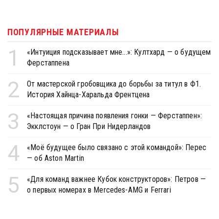
ПОПУЛЯРНЫЕ МАТЕРИАЛЫ
1
«Интуиция подсказывает мне...»: Култхард — о будущем
Ферстаппена
2
От мастерской гробовщика до борьбы за титул в Ф1.
История Хайнца-Харальда Френтцена
3
«Настоящая причина появления гонки — Ферстаппен»:
Экклстоун — о Гран При Нидерландов
4
«Моё будущее было связано с этой командой»: Перес
— об Aston Martin
5
«Для команд важнее Кубок конструкторов»: Петров —
о первых номерах в Mercedes-AMG и Ferrari