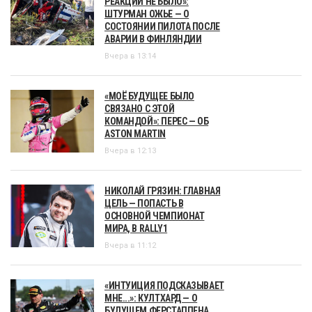
РЕАКЦИИ НЕ БЫЛО»:
ШТУРМАН ОЖЬЕ — О
СОСТОЯНИИ ПИЛОТА ПОСЛЕ
АВАРИИ В ФИНЛЯНДИИ
Вчера в 13:14
«МОЁ БУДУЩЕЕ БЫЛО
СВЯЗАНО С ЭТОЙ
КОМАНДОЙ»: ПЕРЕС — ОБ
ASTON MARTIN
Вчера в 12:13
НИКОЛАЙ ГРЯЗИН: ГЛАВНАЯ
ЦЕЛЬ — ПОПАСТЬ В
ОСНОВНОЙ ЧЕМПИОНАТ
МИРА, В RALLY1
Вчера в 11:12
«ИНТУИЦИЯ ПОДСКАЗЫВАЕТ
МНЕ...»: КУЛТХАРД — О
БУДУЩЕМ ФЕРСТАППЕНА