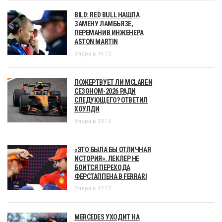
BILD: RED BULL НАШЛА
ЗАМЕНУ ЛАМБЬЯЗЕ,
ПЕРЕМАНИВ ИНЖЕНЕРА
ASTON MARTIN
Вчера в 14:12
ПОЖЕРТВУЕТ ЛИ MCLAREN
СЕЗОНОМ-2026 РАДИ
СЛЕДУЮЩЕГО? ОТВЕТИЛ
ХОУЛДИ
Вчера в 13:15
«ЭТО БЫЛА БЫ ОТЛИЧНАЯ
ИСТОРИЯ». ЛЕКЛЕР НЕ
БОИТСЯ ПЕРЕХОДА
ФЕРСТАППЕНА В FERRARI
Вчера в 12:17
MERCEDES УХОДИТ НА