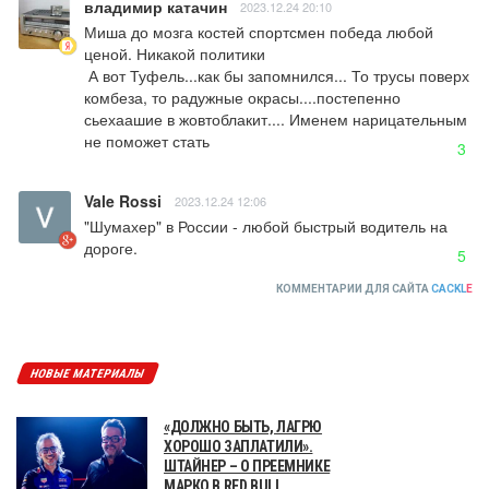
владимир катачин
2023.12.24 20:10
Миша до мозга костей спортсмен победа любой 
ценой. Никакой политики

 А вот Туфель...как бы запомнился... То трусы поверх 
комбеза, то радужные окрасы....постепенно 
сьехаашие в жовтоблакит.... Именем нарицательным 
не поможет стать
3
Vale Rossi
2023.12.24 12:06
"Шумахер" в России - любой быстрый водитель на 
дороге.
5
КОММЕНТАРИИ ДЛЯ САЙТА
CACKL
E
НОВЫЕ МАТЕРИАЛЫ
«ДОЛЖНО БЫТЬ, ЛАГРЮ
ХОРОШО ЗАПЛАТИЛИ».
ШТАЙНЕР – О ПРЕЕМНИКЕ
МАРКО В RED BULL