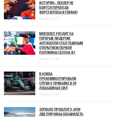
ИСТОРИЯ». ЛЕКЛЕР НЕ
БОИТСЯ ПЕРЕХОДА
ФЕРСТАППЕНА В FERRARI
Вчера в 12:17
MERCEDES УХОДИТ НА
ПЕРЕРЫВ ЛИДЕРОМ:
АНТОНЕЛЛИ СТАЛ ГЛАВНЫМ
ОТКРЫТИЕМ ПЕРВОЙ
ПОЛОВИНЫ СЕЗОНА Ф1
Вчера в 11:20
В HONDA
ПРОКОММЕНТИРОВАЛИ
СЛУХИ О ПРИБАВКЕ В 50
ЛОШАДИНЫХ СИЛ
Вчера в 10:22
ЗЕРКАЛО ПРОШЛОГО, ИЛИ
ДВЕ ПРИЧИНЫ НЕНАВИДЕТЬ