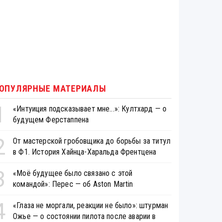
ОПУЛЯРНЫЕ МАТЕРИАЛЫ
1
«Интуиция подсказывает мне...»: Култхард — о
будущем Ферстаппена
2
От мастерской гробовщика до борьбы за титул
в Ф1. История Хайнца-Харальда Френтцена
3
«Моё будущее было связано с этой
командой»: Перес — об Aston Martin
4
«Глаза не моргали, реакции не было»: штурман
Ожье — о состоянии пилота после аварии в