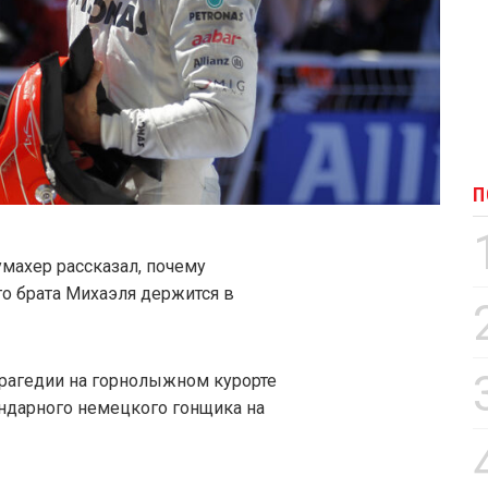
П
ахер рассказал, почему
го брата Михаэля держится в
 трагедии на горнолыжном курорте
ндарного немецкого гонщика на