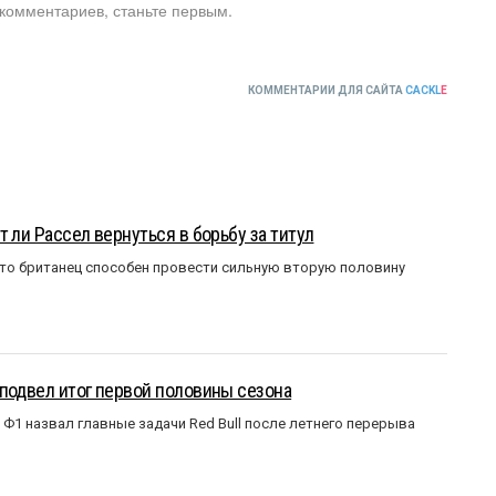
 комментариев, станьте первым.
КОММЕНТАРИИ ДЛЯ САЙТА
CACKL
E
 ли Рассел вернуться в борьбу за титул
что британец способен провести сильную вторую половину
подвел итог первой половины сезона
Ф1 назвал главные задачи Red Bull после летнего перерыва