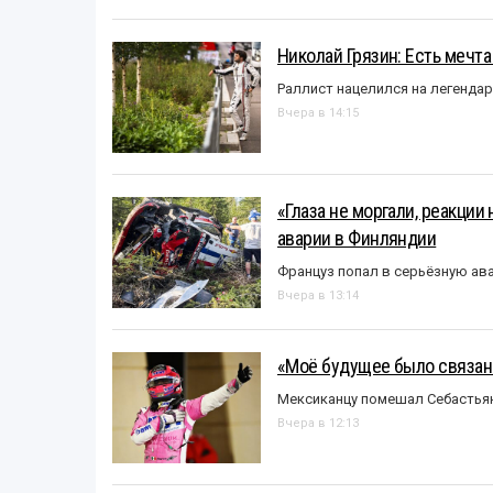
Николай Грязин: Есть мечта
Раллист нацелился на легенда
Вчера в 14:15
«Глаза не моргали, реакции
аварии в Финляндии
Француз попал в серьёзную ав
Вчера в 13:14
«Моё будущее было связано
Мексиканцу помешал Себастья
Вчера в 12:13