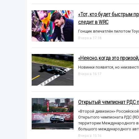
«Тот, кто будет быстрым пр
следит в WRC
Гонщик впечатлён пилотом Toy
Вчера в 17:18
«Неясно, когда это произо
Новинки появятся, но неизвест
Вчера в 16:17
Открытый чемпионат РДС п
«Второй дивизион» Российской
Открытого чемпионата РДС (RDS
территории Международного вы
большого международного авт
Вчера в 15:16