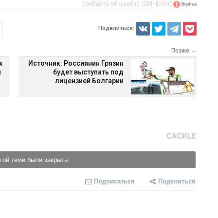
Сообщить об ошибке (Ctrl+Enter)
Поделиться:
Позже →
х
Источник: Россиянин Грязин
и
будет выступать под
лицензией Болгарии
той теме были закрыты
Подписаться
Поделиться