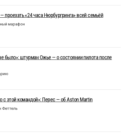
 — проехать «24 часа Нюрбургринга» всей семьёй
рный марафон
 не было»: штурман Ожье — о состоянии пилота после
арию
 с этой командой»: Перес — об Aston Martin
н Феттель