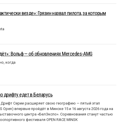
актически везде»: Грязин назвал пилота, за которым
ota
йдёт»: Вольф — об обновлениях Mercedes-AMG
но, когда
о дрифту едет в Беларусь
 Дрифт Серии расширяет свою географию — пятый этап
 Open) впервые пройдёт в Минске 15 и 16 августа 2026 года на
ставочного центра «БелЭкспо». Соревнования станут частью
оспортивного фестиваля OPEN RACE MINSK