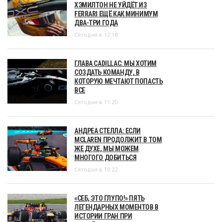
ХЭМИЛТОН НЕ УЙДЁТ ИЗ
FERRARI ЕЩЁ КАК МИНИМУМ
ДВА-ТРИ ГОДА
Сегодня в 12:18
ГЛАВА CADILLAC: МЫ ХОТИМ
СОЗДАТЬ КОМАНДУ, В
КОТОРУЮ МЕЧТАЮТ ПОПАСТЬ
ВСЕ
Сегодня в 11:20
АНДРЕА СТЕЛЛА: ЕСЛИ
MCLAREN ПРОДОЛЖИТ В ТОМ
ЖЕ ДУХЕ, МЫ МОЖЕМ
МНОГОГО ДОБИТЬСЯ
Сегодня в 10:22
«СЕБ, ЭТО ГЛУПО!» ПЯТЬ
ЛЕГЕНДАРНЫХ МОМЕНТОВ В
ИСТОРИИ ГРАН ПРИ