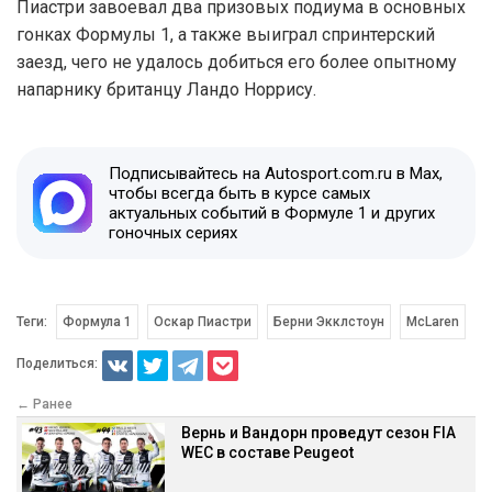
Пиастри завоевал два призовых подиума в основных
гонках Формулы 1, а также выиграл спринтерский
заезд, чего не удалось добиться его более опытному
напарнику британцу Ландо Норрису.
Подписывайтесь на Autosport.com.ru в Max,
чтобы всегда быть в курсе самых
актуальных событий в Формуле 1 и других
гоночных сериях
Теги:
Формула 1
Оскар Пиастри
Берни Экклстоун
McLaren
Поделиться:
← Ранее
Вернь и Вандорн проведут сезон FIA
WEC в составе Peugeot