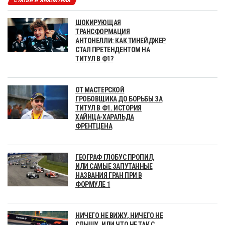
СТАТЬИ И АНАЛИТИКА
ШОКИРУЮЩАЯ
ТРАНСФОРМАЦИЯ
АНТОНЕЛЛИ: КАК ТИНЕЙДЖЕР
СТАЛ ПРЕТЕНДЕНТОМ НА
ТИТУЛ В Ф1?
ОТ МАСТЕРСКОЙ
ГРОБОВЩИКА ДО БОРЬБЫ ЗА
ТИТУЛ В Ф1. ИСТОРИЯ
ХАЙНЦА-ХАРАЛЬДА
ФРЕНТЦЕНА
ГЕОГРАФ ГЛОБУС ПРОПИЛ,
ИЛИ САМЫЕ ЗАПУТАННЫЕ
НАЗВАНИЯ ГРАН ПРИ В
ФОРМУЛЕ 1
НИЧЕГО НЕ ВИЖУ, НИЧЕГО НЕ
СЛЫШУ, ИЛИ ЧТО НЕ ТАК С