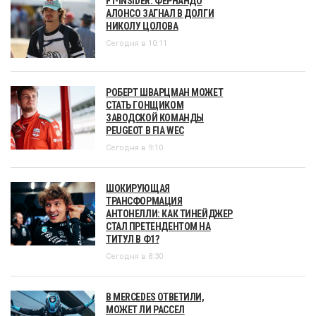
F1-INSIDER: ФЕРНАНДО
АЛОНСО ЗАГНАЛ В ДОЛГИ
НИКОЛУ ЦОЛОВА
Сегодня в 10:11
РОБЕРТ ШВАРЦМАН МОЖЕТ
СТАТЬ ГОНЩИКОМ
ЗАВОДСКОЙ КОМАНДЫ
PEUGEOT В FIA WEC
Сегодня в 9:10
ШОКИРУЮЩАЯ
ТРАНСФОРМАЦИЯ
АНТОНЕЛЛИ: КАК ТИНЕЙДЖЕР
СТАЛ ПРЕТЕНДЕНТОМ НА
ТИТУЛ В Ф1?
Сегодня в 8:30
В MERCEDES ОТВЕТИЛИ,
МОЖЕТ ЛИ РАССЕЛ