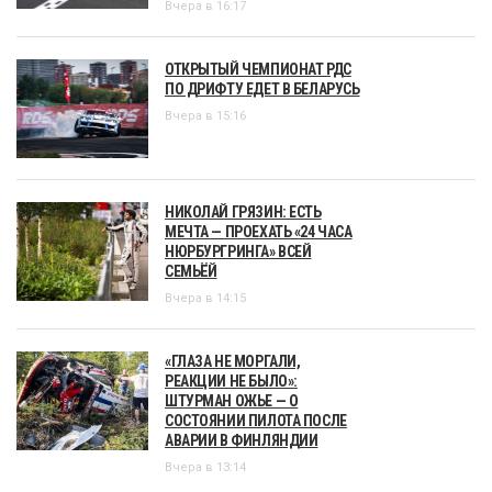
Вчера в 16:17
ОТКРЫТЫЙ ЧЕМПИОНАТ РДС
ПО ДРИФТУ ЕДЕТ В БЕЛАРУСЬ
Вчера в 15:16
НИКОЛАЙ ГРЯЗИН: ЕСТЬ
МЕЧТА — ПРОЕХАТЬ «24 ЧАСА
НЮРБУРГРИНГА» ВСЕЙ
СЕМЬЁЙ
Вчера в 14:15
«ГЛАЗА НЕ МОРГАЛИ,
РЕАКЦИИ НЕ БЫЛО»:
ШТУРМАН ОЖЬЕ — О
СОСТОЯНИИ ПИЛОТА ПОСЛЕ
АВАРИИ В ФИНЛЯНДИИ
Вчера в 13:14