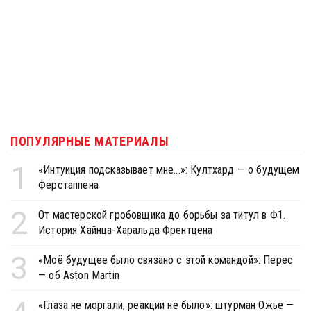
ПОПУЛЯРНЫЕ МАТЕРИАЛЫ
1
«Интуиция подсказывает мне...»: Култхард — о будущем
Ферстаппена
2
От мастерской гробовщика до борьбы за титул в Ф1.
История Хайнца-Харальда Френтцена
3
«Моё будущее было связано с этой командой»: Перес
— об Aston Martin
«Глаза не моргали, реакции не было»: штурман Ожье —