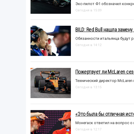
Экс-пилот Ф1 обозначил конкр
Сегодня в 15:09
BILD: Red Bull нашла замен
Обязанности итальянца будут 
Сегодня в 14:12
Пожертвует ли McLaren се
Технический директор McLaren
Сегодня в 13:15
«Это была бы отличная исто
Монегаск ответил на вопрос о
Сегодня в 12:17