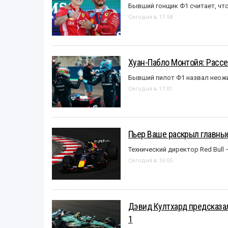
Бывший гонщик Ф1 считает, что
Сегодня в 17:58
Хуан-Пабло Монтойя: Рассе
Бывший пилот Ф1 назвал неожи
Сегодня в 17:01
Пьер Ваше раскрыл главные
Технический директор Red Bull 
Сегодня в 16:05
Дэвид Култхард предсказал
1