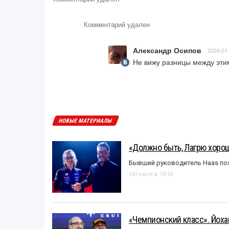
Комментарий удален
Александр Осипов
2024.01.
Не вижу разницы между этим
НОВЫЕ МАТЕРИАЛЫ
«Должно быть, Лагрю хорош
Бывший руководитель Haas пох
Сегодня в 18:55
«Чемпионский класс». Йох