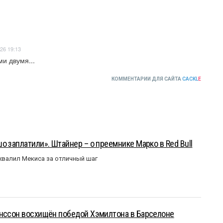
26 19:13
и двумя...
КОММЕНТАРИИ ДЛЯ САЙТА
CACKL
E
о заплатили». Штайнер – о преемнике Марко в Red Bull
валил Мекиса за отличный шаг
анссон восхищён победой Хэмилтона в Барселоне