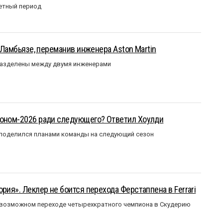
етный период
у Ламбьязе, переманив инженера Aston Martin
разделены между двумя инженерами
зоном-2026 ради следующего? Ответил Хоулди
 поделился планами команды на следующий сезон
рия». Леклер не боится перехода Ферстаппена в Ferrari
 возможном переходе четырехкратного чемпиона в Скудерию