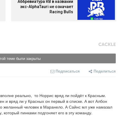
Аббревиатура RB в названии
экс-AlphaTauri не означает
Racing Bulls
той теме были закрыты
Подписаться
Поделиться
вполне реально,  то Норрис вряд ли пойдёт к Красным.  

ен и вряд ли у Красных он первый в списке. А вот Албон 
но желанный человек в Маранело. А Сайнс мл уже намазал 
у, который пинками подгоняет его в эту команду.