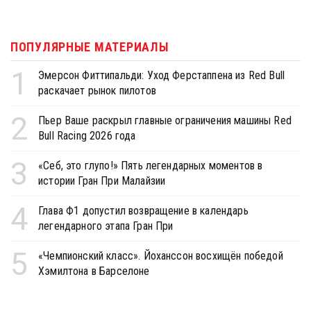
ПОПУЛЯРНЫЕ МАТЕРИАЛЫ
1
Эмерсон Фиттипальди: Уход Ферстаппена из Red Bull
раскачает рынок пилотов
2
Пьер Ваше раскрыл главные ограничения машины Red
Bull Racing 2026 года
3
«Себ, это глупо!» Пять легендарных моментов в
истории Гран При Малайзии
4
Глава Ф1 допустил возвращение в календарь
легендарного этапа Гран При
5
«Чемпионский класс». Йоханссон восхищён победой
Хэмилтона в Барселоне