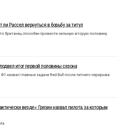
 ли Рассел вернуться в борьбу за титул
что британец способен провести сильную вторую половину
подвел итог первой половины сезона
Ф1 назвал главные задачи Red Bull после летнего перерыва
актически везде»: Грязин назвал пилота, за которым
ota