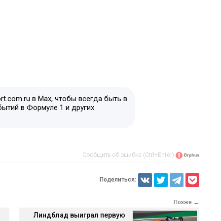
t.com.ru в Max, чтобы всегда быть в
бытий в Формуле 1 и других
Сообщить об ошибке (Ctrl+Enter)
Поделиться:
Позже →
Линдблад выиграл первую