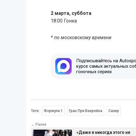
2 марта, суббота
18:00 Гонка
* по московскому времени
Подписывайтесь на Autospor
курсе самых актуальных со
гоночных сериях
Теги:
Формула 1
Гран При Бахрейна
Сахир
← Ранее
«Даже я никогда этого не