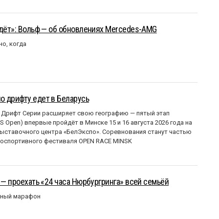
йдёт»: Вольф — об обновлениях Mercedes-AMG
но, когда
о дрифту едет в Беларусь
 Дрифт Серии расширяет свою географию — пятый этап
 Open) впервые пройдёт в Минске 15 и 16 августа 2026 года на
ставочного центра «БелЭкспо». Соревнования станут частью
оспортивного фестиваля OPEN RACE MINSK
 — проехать «24 часа Нюрбургринга» всей семьёй
рный марафон