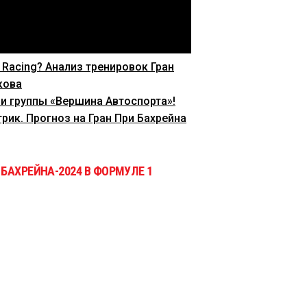
 Racing? Анализ тренировок Гран
кова
и группы «Вершина Автоспорта»!
рик. Прогноз на Гран При Бахрейна
БАХРЕЙНА-2024 В ФОРМУЛЕ 1