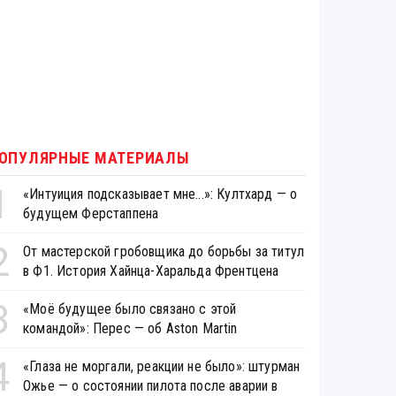
ОПУЛЯРНЫЕ МАТЕРИАЛЫ
1
«Интуиция подсказывает мне...»: Култхард — о
будущем Ферстаппена
2
От мастерской гробовщика до борьбы за титул
в Ф1. История Хайнца-Харальда Френтцена
3
«Моё будущее было связано с этой
командой»: Перес — об Aston Martin
4
«Глаза не моргали, реакции не было»: штурман
Ожье — о состоянии пилота после аварии в