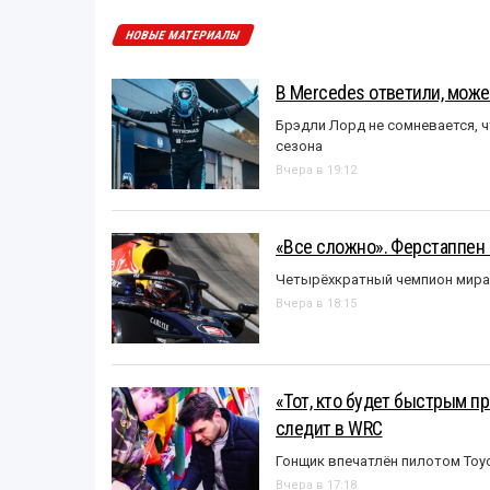
НОВЫЕ МАТЕРИАЛЫ
В Mercedes ответили, может
Брэдли Лорд не сомневается, 
сезона
Вчера в 19:12
«Все сложно». Ферстаппен 
Четырёхкратный чемпион мира 
Вчера в 18:15
«Тот, кто будет быстрым пр
следит в WRC
Гонщик впечатлён пилотом Toy
Вчера в 17:18