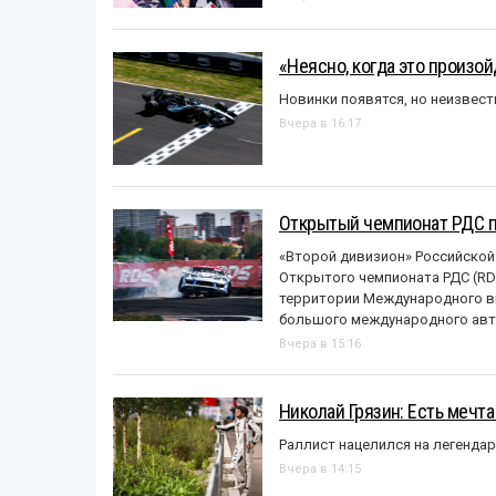
«Неясно, когда это произо
Новинки появятся, но неизвест
Вчера в 16:17
Открытый чемпионат РДС п
«Второй дивизион» Российской
Открытого чемпионата РДС (RDS
территории Международного вы
большого международного авт
Вчера в 15:16
Николай Грязин: Есть мечта
Раллист нацелился на легенда
Вчера в 14:15