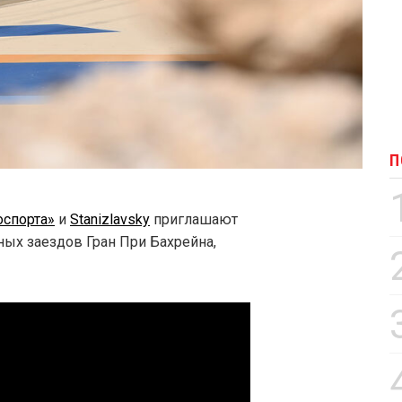
П
оспорта»
и
Stanizlavsky
приглашают
ных заездов Гран При Бахрейна,