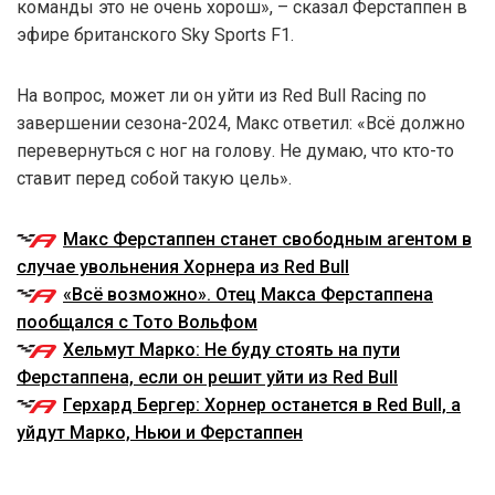
команды это не очень хорош», – сказал Ферстаппен в
эфире британского Sky Sports F1.
На вопрос, может ли он уйти из Red Bull Racing по
завершении сезона-2024, Макс ответил: «Всё должно
перевернуться с ног на голову. Не думаю, что кто-то
ставит перед собой такую цель».
Макс Ферстаппен станет свободным агентом в
случае увольнения Хорнера из Red Bull
«Всё возможно». Отец Макса Ферстаппена
пообщался с Тото Вольфом
Хельмут Марко: Не буду стоять на пути
Ферстаппена, если он решит уйти из Red Bull
Герхард Бергер: Хорнер останется в Red Bull, а
уйдут Марко, Ньюи и Ферстаппен