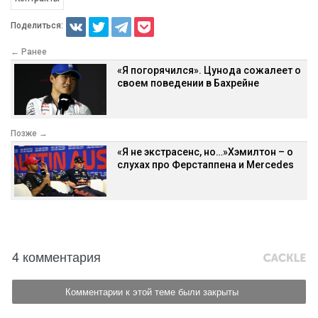
Поделиться:
← Ранее
«Я погорячился». Цунода сожалеет о
своем поведении в Бахрейне
Позже →
«Я не экстрасенс, но…»Хэмилтон – о
слухах про Ферстаппена и Mercedes
4 комментария
Комментарии к этой теме были закрыты