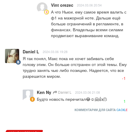
Vint orezec
2024.03.06 20:54
А что Ньюи. ему самое время валить с 
ф1 на мажорной ноте. Дальше ещё 
больше ограничений в регламенте, в 
финансах. Владельцы всеми силами 
продвигают выравнивание команд.
Daniel L
2024.03.06 19:28
Я так понял, Макс пока не хочет забивать себе 
голову этим. Он больше отстранен от этой темы. Ему 
трудно занять чью либо позицию. Надеется, что все 
разрешится миром.
-1
Ken Ny
Daniel L
2024.03.06 21:08
Будто новость перечитал😂☺️🤗👍🫠
1
КОММЕНТАРИИ ДЛЯ САЙТА
CACKL
E