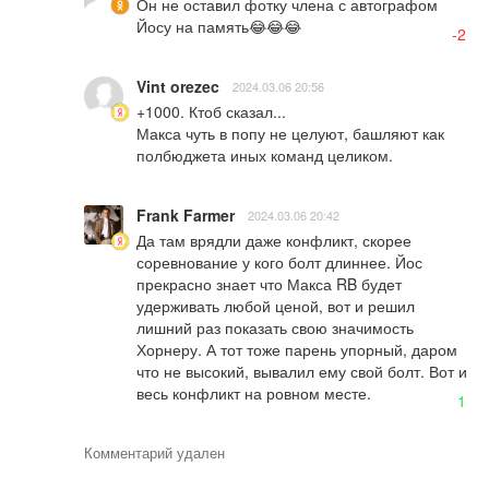
Он не оставил фотку члена с автографом 
Йосу на память😂😂😂
-2
Vint orezec
2024.03.06 20:56
+1000. Ктоб сказал...

Макса чуть в попу не целуют, башляют как 
полбюджета иных команд целиком.
Frank Farmer
2024.03.06 20:42
Да там врядли даже конфликт, скорее 
соревнование у кого болт длиннее. Йос 
прекрасно знает что Макса RB будет 
удерживать любой ценой, вот и решил 
лишний раз показать свою значимость 
Хорнеру. А тот тоже парень упорный, даром 
что не высокий, вывалил ему свой болт. Вот и 
весь конфликт на ровном месте.
1
Комментарий удален