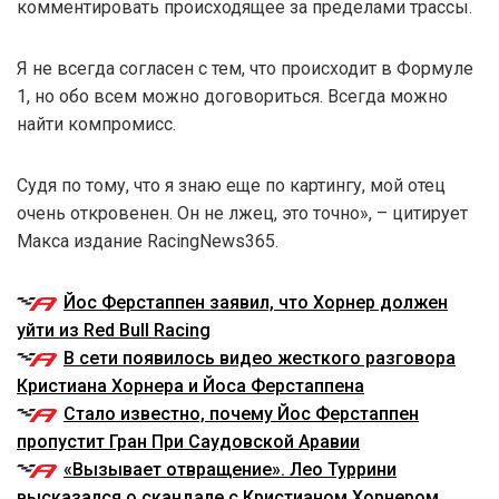
комментировать происходящее за пределами трассы.
Я не всегда согласен с тем, что происходит в Формуле
1, но обо всем можно договориться. Всегда можно
найти компромисс.
Судя по тому, что я знаю еще по картингу, мой отец
очень откровенен. Он не лжец, это точно», – цитирует
Макса издание RacingNews365.
Йос Ферстаппен заявил, что Хорнер должен
уйти из Red Bull Racing
В сети появилось видео жесткого разговора
Кристиана Хорнера и Йоса Ферстаппена
Стало известно, почему Йос Ферстаппен
пропустит Гран При Саудовской Аравии
«Вызывает отвращение». Лео Туррини
высказался о скандале с Кристианом Хорнером