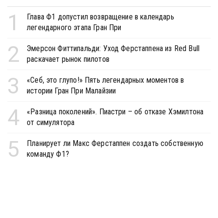
1
Глава Ф1 допустил возвращение в календарь
легендарного этапа Гран При
2
Эмерсон Фиттипальди: Уход Ферстаппена из Red Bull
раскачает рынок пилотов
3
«Себ, это глупо!» Пять легендарных моментов в
истории Гран При Малайзии
4
«Разница поколений». Пиастри – об отказе Хэмилтона
от симулятора
5
Планирует ли Макс Ферстаппен создать собственную
команду Ф1?