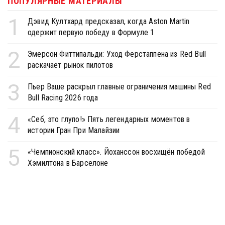
ПОПУЛЯРНЫЕ МАТЕРИАЛЫ
1
Дэвид Култхард предсказал, когда Aston Martin
одержит первую победу в Формуле 1
2
Эмерсон Фиттипальди: Уход Ферстаппена из Red Bull
раскачает рынок пилотов
3
Пьер Ваше раскрыл главные ограничения машины Red
Bull Racing 2026 года
4
«Себ, это глупо!» Пять легендарных моментов в
истории Гран При Малайзии
5
«Чемпионский класс». Йоханссон восхищён победой
Хэмилтона в Барселоне