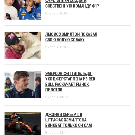
ФЕРСТАППЕН СОЗДАТЬ
СОБСТВЕННУЮ КОМАНДУ Ф1?
Вчера в 16:05
ЛЬЮИС ХЭМИЛТОН ПОКАЗАЛ
СВОЮ НОВУЮ СОБАКУ
Вчера в 15:09
ЭМЕРСОН ФИТТИПАЛЬДИ:
УХОД ФЕРСТАППЕНА ИЗ RED
BULL РАСКАЧАЕТ РЫНОК
ПИЛОТОВ
Вчера в 14:12
ДЖОННИ ХЕРБЕРТ: В
ШТРАФАХ ХЭМИЛТОНА
ВИНОВАТ ТОЛЬКО ОН САМ
Вчера в 13:14