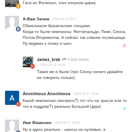
Гаси их Филипыч, этих клоунов цирка.
А-Вам Зачем
2024.03.12 05:11
Обмельчали бразильские гонщики.

Когда-то были чемпионы: Фиттипальди, Пике, Сенна.

Потом Вторикелла. А сейчас так совсем посмешище. 
Ну видимо к этому и шел.
-2
Jamez_krsk
А-Вам Зачем
2024.03.12 10:34
Такие же и были (про Сенну ничего давайте 
не говорить только).
Anonimous Anonimous
2024.03.11 16:45
Какой чемпионат смотреть?) тот что на трассе или то 
что в паддоке?) реально Большой Цирк)
6
Имя Фамилия
2024.03.11 15:43
Ну а здесь реально - шансы не нулевые, а 