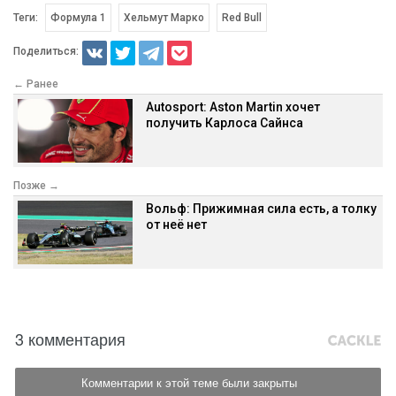
Теги:
Формула 1
Хельмут Марко
Red Bull
Поделиться:
← Ранее
Autosport: Aston Martin хочет
получить Карлоса Сайнса
Позже →
Вольф: Прижимная сила есть, а толку
от неё нет
3 комментария
Комментарии к этой теме были закрыты