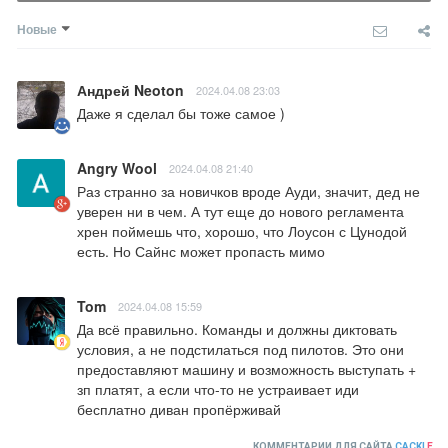
Новые
Андрей Neoton
2024.04.08 23:03
Даже я сделал бы тоже самое )
Angry Wool
2024.04.08 21:40
Раз странно за новичков вроде Ауди, значит, дед не 
уверен ни в чем. А тут еще до нового регламента 
хрен поймешь что, хорошо, что Лоусон с Цунодой 
есть. Но Сайнс может пропасть мимо
Tom
2024.04.08 15:59
Да всё правильно. Команды и должны диктовать 
условия, а не подстилаться под пилотов. Это они 
предоставляют машину и возможность выступать + 
зп платят, а если что-то не устраивает иди 
бесплатно диван пропёрживай
КОММЕНТАРИИ ДЛЯ САЙТА
CACKL
E