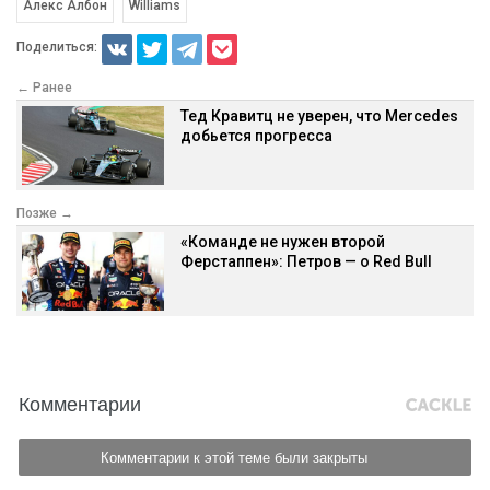
Алекс Албон
Williams
Поделиться:
← Ранее
Тед Кравитц не уверен, что Mercedes
добьется прогресса
Позже →
«Команде не нужен второй
Ферстаппен»: Петров — о Red Bull
Комментарии
Комментарии к этой теме были закрыты