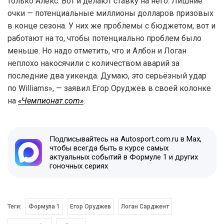
только Алекс. Вот и делают ставку на него. Лишние
очки — потенциальные миллионы долларов призовых
в конце сезона. У них же проблемы с бюджетом, вот и
работают на то, чтобы потенциально проблем было
меньше. Но надо отметить, что и Албон и Логан
неплохо накосячили с количеством аварий за
последние два уикенда. Думаю, это серьёзный удар
по Williams», — заявил Егор Оруджев в своей колонке
на
«Чемпионат.com»
.
Подписывайтесь на Autosport.com.ru в Max,
чтобы всегда быть в курсе самых
актуальных событий в Формуле 1 и других
гоночных сериях
Теги:
Формула 1
Егор Оруджев
Логан Сарджент