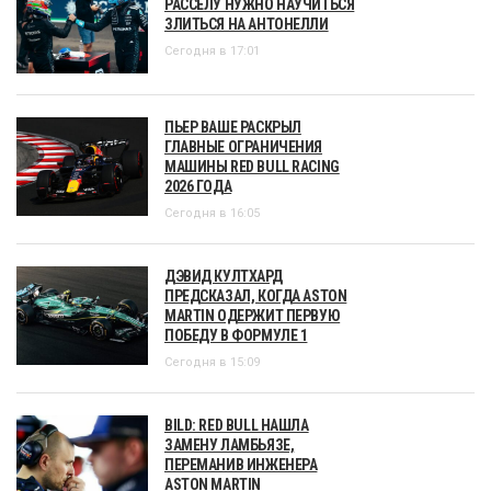
РАССЕЛУ НУЖНО НАУЧИТЬСЯ
ЗЛИТЬСЯ НА АНТОНЕЛЛИ
Сегодня в 17:01
ПЬЕР ВАШЕ РАСКРЫЛ
ГЛАВНЫЕ ОГРАНИЧЕНИЯ
МАШИНЫ RED BULL RACING
2026 ГОДА
Сегодня в 16:05
ДЭВИД КУЛТХАРД
ПРЕДСКАЗАЛ, КОГДА ASTON
MARTIN ОДЕРЖИТ ПЕРВУЮ
ПОБЕДУ В ФОРМУЛЕ 1
Сегодня в 15:09
BILD: RED BULL НАШЛА
ЗАМЕНУ ЛАМБЬЯЗЕ,
ПЕРЕМАНИВ ИНЖЕНЕРА
ASTON MARTIN