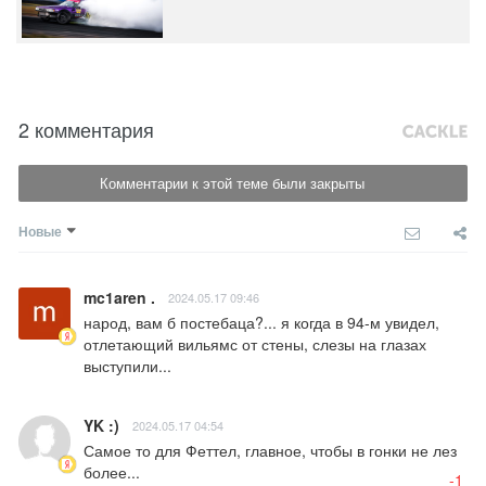
2 комментария
Комментарии к этой теме были закрыты
Новые
mc1aren .
2024.05.17 09:46
народ, вам б постебаца?... я когда в 94-м увидел, 
отлетающий вильямс от стены, слезы на глазах 
выступили...
YK :)
2024.05.17 04:54
Самое то для Феттел, главное, чтобы в гонки не лез 
более...
-1