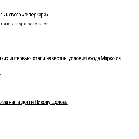
ль нового «гиперкара»
в гонках спортпрототипов
ких интервью: стали известны условия ухода Марко из
у
о загнал в долги Николу Цолова