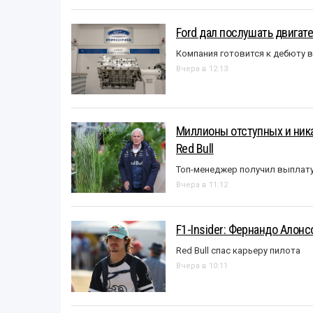
Ford дал послушать двигате
Компания готовится к дебюту 
Вчера в 12:13
Миллионы отступных и ника
Red Bull
Топ-менеджер получил выплат
Вчера в 11:12
F1-Insider: Фернандо Алонс
Red Bull спас карьеру пилота
Вчера в 10:11