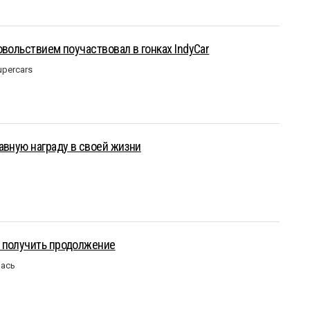
овольствием поучаствовал в гонках IndyCar
upercars
авную награду в своей жизни
 получить продолжение
лась