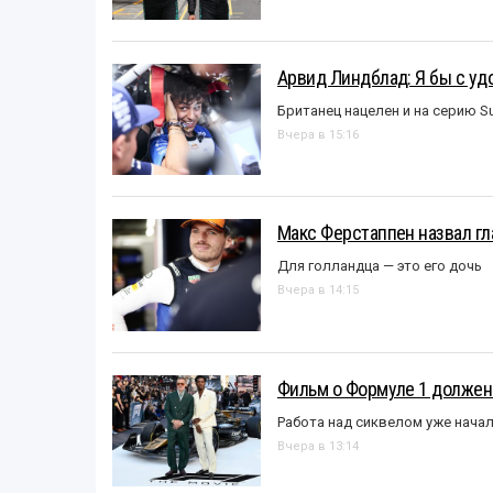
Арвид Линдблад: Я бы с уд
Британец нацелен и на серию S
Вчера в 15:16
Макс Ферстаппен назвал гл
Для голландца — это его дочь
Вчера в 14:15
Фильм о Формуле 1 должен
Работа над сиквелом уже нача
Вчера в 13:14