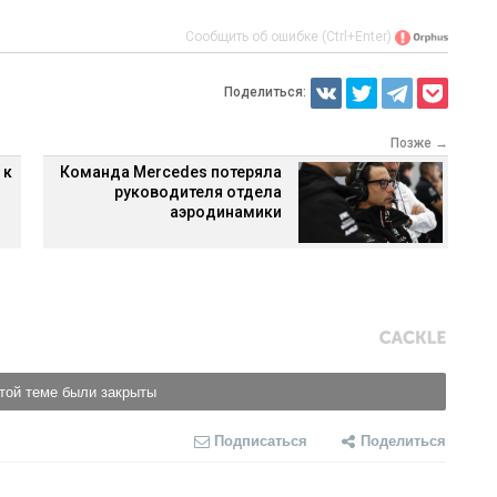
Сообщить об ошибке (Ctrl+Enter)
Поделиться:
Позже →
 к
Команда Mercedes потеряла
руководителя отдела
аэродинамики
той теме были закрыты
Подписаться
Поделиться