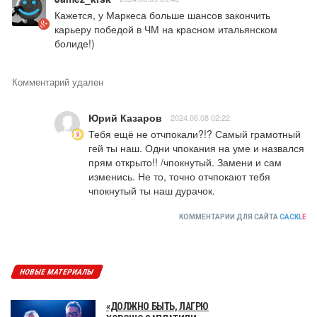
Кажется, у Маркеса больше шансов закончить 
карьеру победой в ЧМ на красном итальянском 
болиде!)
Комментарий удален
Юрий Казаров
2024.06.08 02:22
Тебя ещё не отчпокали?!? Самый грамотный 
гей ты наш. Одни чпокания на уме и назвался 
прям открыто!! /чпокнутый. Замени и сам 
изменись. Не то, точно отчпокают тебя 
чпокнутый ты наш дурачок.
КОММЕНТАРИИ ДЛЯ САЙТА
CACKL
E
НОВЫЕ МАТЕРИАЛЫ
«ДОЛЖНО БЫТЬ, ЛАГРЮ