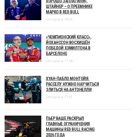
ХОРОШО ЗАПЛАТИЛИ».
ШТАЙНЕР – О ПРЕЕМНИКЕ
МАРКО В RED BULL
Сегодня в 18:55
«ЧЕМПИОНСКИЙ КЛАСС».
ЙОХАНССОН ВОСХИЩЁН
ПОБЕДОЙ ХЭМИЛТОНА В
БАРСЕЛОНЕ
Сегодня в 17:58
ХУАН-ПАБЛО МОНТОЙЯ:
РАССЕЛУ НУЖНО НАУЧИТЬСЯ
ЗЛИТЬСЯ НА АНТОНЕЛЛИ
Сегодня в 17:01
ПЬЕР ВАШЕ РАСКРЫЛ
ГЛАВНЫЕ ОГРАНИЧЕНИЯ
МАШИНЫ RED BULL RACING
2026 ГОДА