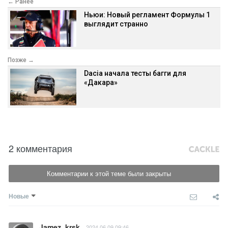
← Ранее
Ньюи: Новый регламент Формулы 1
выглядит странно
Позже →
Dacia начала тесты багги для
«Дакара»
2 комментария
Комментарии к этой теме были закрыты
Новые
Jamez_krsk
2024.06.09 09:46