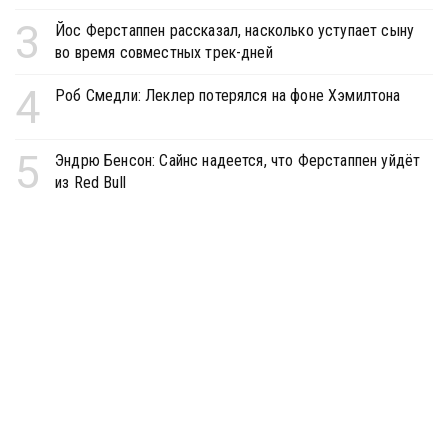
3
Йос Ферстаппен рассказал, насколько уступает сыну
во время совместных трек-дней
4
Роб Смедли: Леклер потерялся на фоне Хэмилтона
5
Эндрю Бенсон: Сайнс надеется, что Ферстаппен уйдёт
из Red Bull