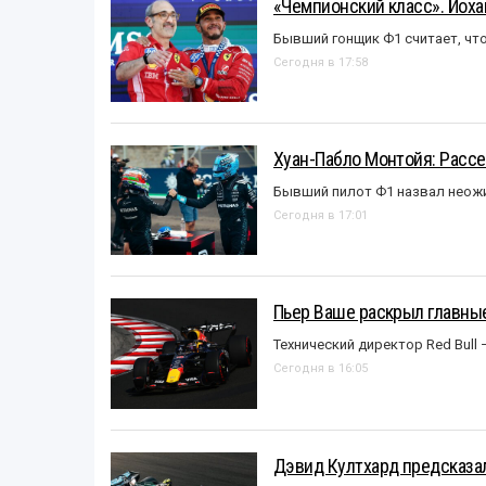
«Чемпионский класс». Йох
Бывший гонщик Ф1 считает, что
Сегодня в 17:58
Хуан-Пабло Монтойя: Рассе
Бывший пилот Ф1 назвал неожи
Сегодня в 17:01
Пьер Ваше раскрыл главные
Технический директор Red Bull 
Сегодня в 16:05
Дэвид Култхард предсказал