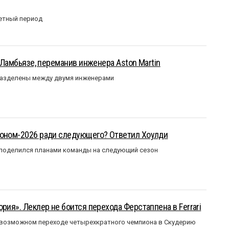
етный период
у Ламбьязе, переманив инженера Aston Martin
разделены между двумя инженерами
зоном-2026 ради следующего? Ответил Хоулди
 поделился планами команды на следующий сезон
рия». Леклер не боится перехода Ферстаппена в Ferrari
 возможном переходе четырехкратного чемпиона в Скудерию