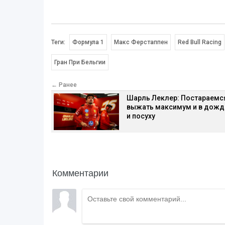
Теги:
Формула 1
Макс Ферстаппен
Red Bull Racing
Гран При Бельгии
← Ранее
Шарль Леклер: Постараемс
выжать максимум и в дожд
и посуху
Комментарии