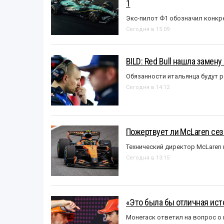
1
Экс-пилот Ф1 обозначил конкр
Сегодня в 15:09
BILD: Red Bull нашла замен
Обязанности итальянца будут 
Сегодня в 14:12
Пожертвует ли McLaren се
Технический директор McLaren
Сегодня в 13:15
«Это была бы отличная исто
Монегаск ответил на вопрос о