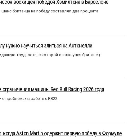
анссон восхищён победой Хэмилтона в Барселоне
 шанс британца на победу составлял два процента
лу нужно научиться злиться на Антонелли
данную трудность, с которой столкнулся британец
 ограничения машины Red Bull Racing 2026 года
– о проблемах в работе с RB22
, когда Aston Martin одержит первую победу в Формуле