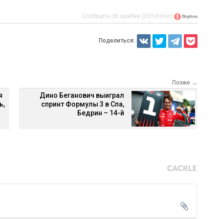
Сообщить об ошибке (Ctrl+Enter)
Поделиться:
Позже →
я
Дино Беганович выиграл
ь,
спринт Формулы 3 в Спа,
Бедрин – 14-й