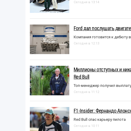
Сегодня в 13:14
Ford дал послушать двигате
Компания готовится к дебюту 
Сегодня в 12:13
Миллионы отступных и ника
Red Bull
Топ-менеджер получил выплат
Сегодня в 11:12
F1-Insider: Фернандо Алонс
Red Bull спас карьеру пилота
Сегодня в 10:11