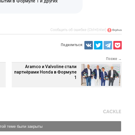
бытий в Формуле 1 и других
Сообщить об ошибке (Ctrl+Enter)
Поделиться:
Позже →
Aramco и Valvoline стали
партнёрами Honda в Формуле
1
той теме были закрыты