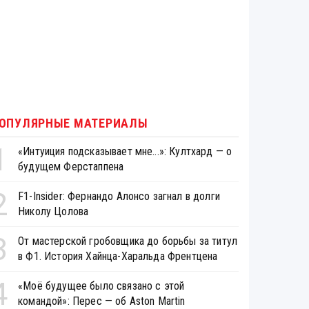
ОПУЛЯРНЫЕ МАТЕРИАЛЫ
1
«Интуиция подсказывает мне...»: Култхард — о
будущем Ферстаппена
2
F1-Insider: Фернандо Алонсо загнал в долги
Николу Цолова
3
От мастерской гробовщика до борьбы за титул
в Ф1. История Хайнца-Харальда Френтцена
4
«Моё будущее было связано с этой
командой»: Перес — об Aston Martin