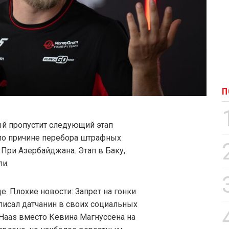
П
ый пропустит следующий этап
по причине перебора штрафных
 При Азербайджана. Этап в Баку,
ли.
е. Плохие новости: Запрет на гонки
аписал датчанин в своих социальных
е Haas вместо Кевина Магнуссена на