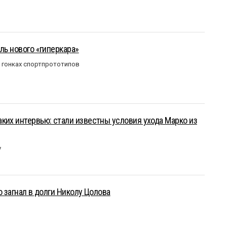
ль нового «гиперкара»
в гонках спортпрототипов
ких интервью: стали известны условия ухода Марко из
у
о загнал в долги Николу Цолова