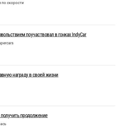
 по скорости
овольствием поучаствовал в гонках IndyCar
upercars
авную награду в своей жизни
 получить продолжение
лась