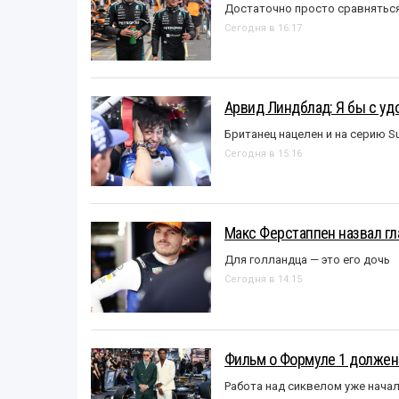
Достаточно просто сравняться
Сегодня в 16:17
Арвид Линдблад: Я бы с уд
Британец нацелен и на серию S
Сегодня в 15:16
Макс Ферстаппен назвал гл
Для голландца — это его дочь
Сегодня в 14:15
Фильм о Формуле 1 должен
Работа над сиквелом уже нача