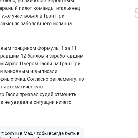
ъявлено, но наиболее вероятным
езервный пилот команды итальянец
 уже участвовал в Гран При
i, заменяя заболевшего испанца
ервым гонщиком Формулы 1 за 11
бравшим 12 баллов и заработавшим
ом Alpine Пьером Гасли на Гран При
ен виновным и выписали
фных очка. Согласно регламенту, по
ет автоматическую
р Гасли призвал судей отменить
з не увидел в ситуации ничего
t.com.ru в Max, чтобы всегда быть в