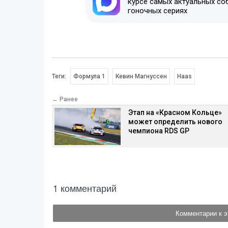
курсе самых актуальных со
гоночных сериях
Теги:
Формула 1
Кевин Магнуссен
Haas
← Ранее
Этап на «Красном Кольце»
может определить нового
чемпиона RDS GP
1 комментарий
Комментарии к э