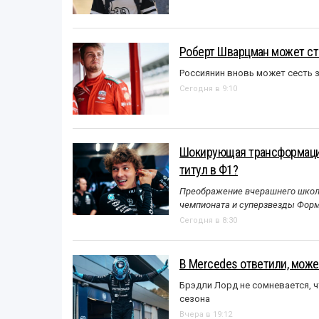
Роберт Шварцман может ст
Россиянин вновь может сесть з
Сегодня в 9:10
Шокирующая трансформация
титул в Ф1?
Преображение вчерашнего школь
чемпионата и суперзвезды Форм
Сегодня в 8:30
В Mercedes ответили, может
Брэдли Лорд не сомневается, 
сезона
Вчера в 19:12