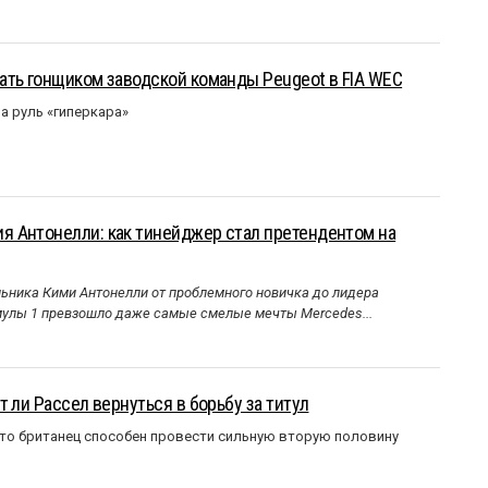
ать гонщиком заводской команды Peugeot в FIA WEC
а руль «гиперкара»
 Антонелли: как тинейджер стал претендентом на
ника Кими Антонелли от проблемного новичка до лидера
улы 1 превзошло даже самые смелые мечты Mercedes...
 ли Рассел вернуться в борьбу за титул
что британец способен провести сильную вторую половину