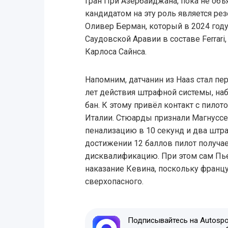
Гран При Азербайджана, пока не об
кандидатом на эту роль является р
Оливер Берман, который в 2024 году
Саудовской Аравии в составе Ferrar
Карлоса Сайнса.
Напомним, датчанин из Haas стал п
лет действия штрафной системы, на
бан. К этому привёл контакт с пилот
Италии. Стюарды признали Магнусс
пенализацию в 10 секунд и два штра
достижении 12 баллов пилот получа
дисквалификацию. При этом сам Пье
наказание Кевина, поскольку францу
сверхопасного.
Подписывайтесь на Autospor