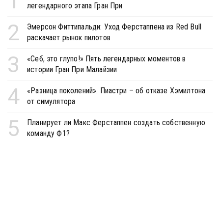
1
легендарного этапа Гран При
2
Эмерсон Фиттипальди: Уход Ферстаппена из Red Bull
раскачает рынок пилотов
3
«Себ, это глупо!» Пять легендарных моментов в
истории Гран При Малайзии
4
«Разница поколений». Пиастри – об отказе Хэмилтона
от симулятора
5
Планирует ли Макс Ферстаппен создать собственную
команду Ф1?