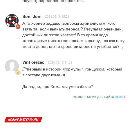
Лоусон) определённо нравятся.
Boni Joni
2024.09.16 15:21
А то хорнер задавал вопросы журналистам, кого 
взять та, если выгнать переса!? Результат очевиден, 
достойных пилотав хватает! В то время кода 
талантливые пилоты завершает карьеру, так как нету 
мест и денег, кто то вроде рика едет и улыбается?
1
Vint orezec
2024.09.16 11:32
////первым в истории Формулы 1 гонщиком, который 
в составе двух команд

Да ладно, про Хема мы уже забыли?
КОММЕНТАРИИ ДЛЯ САЙТА
CACKL
E
НОВЫЕ МАТЕРИАЛЫ