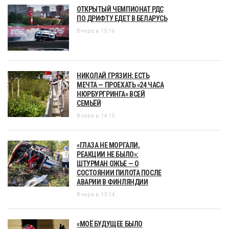
ОТКРЫТЫЙ ЧЕМПИОНАТ РДС
ПО ДРИФТУ ЕДЕТ В БЕЛАРУСЬ
Вчера в 15:16
НИКОЛАЙ ГРЯЗИН: ЕСТЬ
МЕЧТА — ПРОЕХАТЬ «24 ЧАСА
НЮРБУРГРИНГА» ВСЕЙ
СЕМЬЁЙ
Вчера в 14:15
«ГЛАЗА НЕ МОРГАЛИ,
РЕАКЦИИ НЕ БЫЛО»:
ШТУРМАН ОЖЬЕ — О
СОСТОЯНИИ ПИЛОТА ПОСЛЕ
АВАРИИ В ФИНЛЯНДИИ
Вчера в 13:14
«МОЁ БУДУЩЕЕ БЫЛО