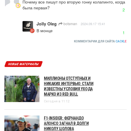
Почему все пишут про вторую гонку колапинто, когда 
была первая?
2
Jolly Oleg
botsman
2024.09.17 15:41
В монце
1
КОММЕНТАРИИ ДЛЯ САЙТА
CACKL
E
НОВЫЕ МАТЕРИАЛЫ
МИЛЛИОНЫ ОТСТУПНЫХ И
НИКАКИХ ИНТЕРВЬЮ: СТАЛИ
ИЗВЕСТНЫ УСЛОВИЯ УХОДА
МАРКО ИЗ RED BULL
Сегодня в 11:12
F1-INSIDER: ФЕРНАНДО
АЛОНСО ЗАГНАЛ В ДОЛГИ
НИКОЛУ ЦОЛОВА