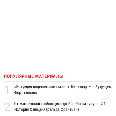
ПОПУЛЯРНЫЕ МАТЕРИАЛЫ
1
«Интуиция подсказывает мне...»: Култхард — о будущем
Ферстаппена
2
От мастерской гробовщика до борьбы за титул в Ф1.
История Хайнца-Харальда Френтцена