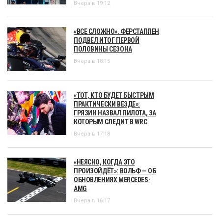
Вчера в 19:12
«ВСЕ СЛОЖНО». ФЕРСТАППЕН
ПОДВЕЛ ИТОГ ПЕРВОЙ
ПОЛОВИНЫ СЕЗОНА
Вчера в 18:15
«ТОТ, КТО БУДЕТ БЫСТРЫМ
ПРАКТИЧЕСКИ ВЕЗДЕ»:
ГРЯЗИН НАЗВАЛ ПИЛОТА, ЗА
КОТОРЫМ СЛЕДИТ В WRC
Вчера в 17:18
«НЕЯСНО, КОГДА ЭТО
ПРОИЗОЙДЁТ»: ВОЛЬФ — ОБ
ОБНОВЛЕНИЯХ MERCEDES-
AMG
Вчера в 16:17