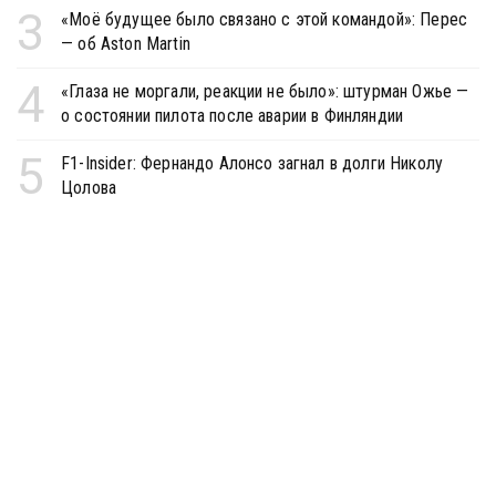
3
«Моё будущее было связано с этой командой»: Перес
— об Aston Martin
4
«Глаза не моргали, реакции не было»: штурман Ожье —
о состоянии пилота после аварии в Финляндии
5
F1-Insider: Фернандо Алонсо загнал в долги Николу
Цолова