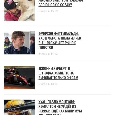
ЛЬЮИС ХЭМИЛТОН ПОКАЗАЛ
СВОЮ НОВУЮ СОБАКУ
Вчера в 15:09
ЭМЕРСОН ФИТТИПАЛЬДИ:
УХОД ФЕРСТАППЕНА ИЗ RED
BULL РАСКАЧАЕТ РЫНОК
ПИЛОТОВ
Вчера в 14:12
ДЖОННИ ХЕРБЕРТ: В
ШТРАФАХ ХЭМИЛТОНА
ВИНОВАТ ТОЛЬКО ОН САМ
Вчера в 13:14
ХУАН-ПАБЛО МОНТОЙЯ:
ХЭМИЛТОН НЕ УЙДЁТ ИЗ
FERRARI ЕЩЁ КАК МИНИМУМ