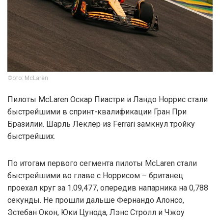
Фото: McLaren
Пилоты McLaren Оскар Пиастри и Ландо Норрис стали
быстрейшими в спринт-квалификации Гран При
Бразилии. Шарль Леклер из Ferrari замкнул тройку
быстрейших.
По итогам первого сегмента пилоты McLaren стали
быстрейшими во главе с Норрисом – британец
проехал круг за 1.09,477, опередив напарника на 0,788
секунды. Не прошли дальше Фернандо Алонсо,
Эстебан Окон, Юки Цунода, Лэнс Стролл и Чжоу