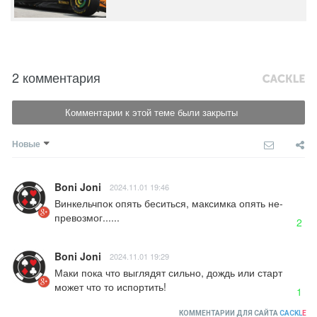
2 комментария
Комментарии к этой теме были закрыты
Новые
Boni Joni
2024.11.01 19:46
Винкельчпок опять беситься, максимка опять не-
превозмог......
2
Boni Joni
2024.11.01 19:29
Маки пока что выглядят сильно, дождь или старт 
может что то испортить!
1
КОММЕНТАРИИ ДЛЯ САЙТА
CACKL
E