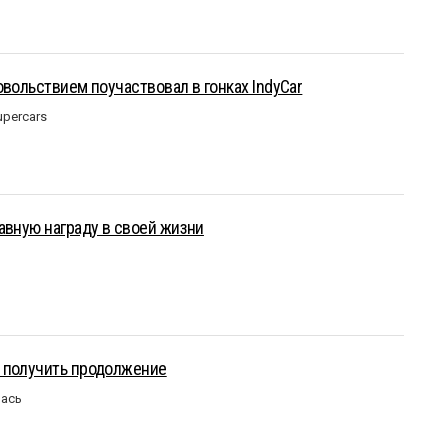
овольствием поучаствовал в гонках IndyCar
upercars
авную награду в своей жизни
 получить продолжение
лась