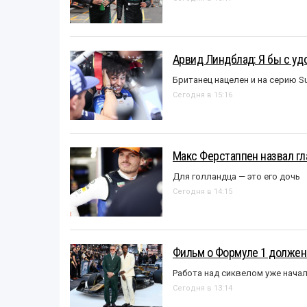
Арвид Линдблад: Я бы с уд
Британец нацелен и на серию S
Сегодня в 15:16
Макс Ферстаппен назвал гл
Для голландца — это его дочь
Сегодня в 14:15
Фильм о Формуле 1 должен
Работа над сиквелом уже нача
Сегодня в 13:14