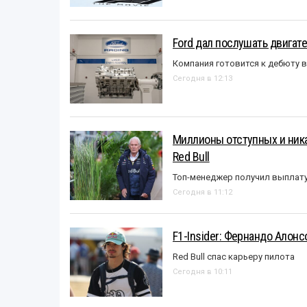
Ford дал послушать двигате
Компания готовится к дебюту 
Сегодня в 12:13
Миллионы отступных и ника
Red Bull
Топ-менеджер получил выплат
Сегодня в 11:12
F1-Insider: Фернандо Алонс
Red Bull спас карьеру пилота
Сегодня в 10:11