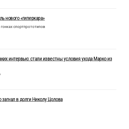
ль нового «гиперкара»
в гонках спортпрототипов
ких интервью: стали известны условия ухода Марко из
у
о загнал в долги Николу Цолова