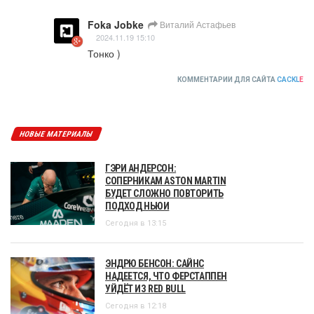
Foka Jobke
Виталий Астафьев
2024.11.19 15:10
Тонко )
КОММЕНТАРИИ ДЛЯ САЙТА
CACKL
E
НОВЫЕ МАТЕРИАЛЫ
ГЭРИ АНДЕРСОН:
СОПЕРНИКАМ ASTON MARTIN
БУДЕТ СЛОЖНО ПОВТОРИТЬ
ПОДХОД НЬЮИ
Сегодня в 13:15
ЭНДРЮ БЕНСОН: САЙНС
НАДЕЕТСЯ, ЧТО ФЕРСТАППЕН
УЙДЁТ ИЗ RED BULL
Сегодня в 12:18