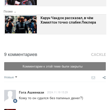
Позже →
Карун Чандок рассказал, в чём
Хэмилтон точно слабее Леклера
9 комментариев
Комментарии к этой теме были закрыты
Новые
Гога Ашкенази
2024.11.19 15:29
Кому то он сдался без папиных денег?)