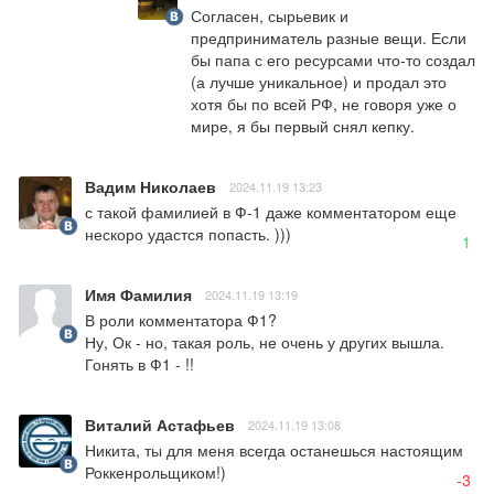
Согласен, сырьевик и 
предприниматель разные вещи. Если 
бы папа с его ресурсами что-то создал 
(а лучше уникальное) и продал это 
хотя бы по всей РФ, не говоря уже о 
мире, я бы первый снял кепку.
Вадим Николаев
2024.11.19 13:23
с такой фамилией в Ф-1 даже комментатором еще 
нескоро удастся попасть. )))
1
Имя Фамилия
2024.11.19 13:19
В роли комментатора Ф1?

Ну, Ок - но, такая роль, не очень у других вышла.

Гонять в Ф1 - !!
Виталий Астафьев
2024.11.19 13:08
Никита, ты для меня всегда останешься настоящим 
Роккенрольщиком!)
-3