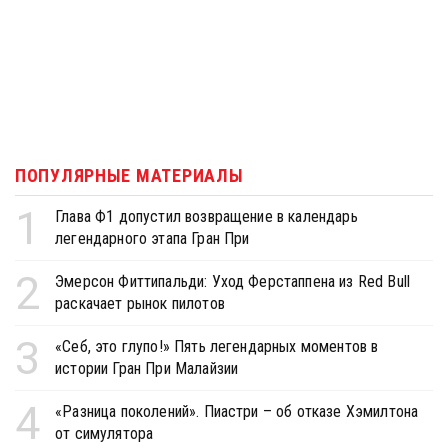
ПОПУЛЯРНЫЕ МАТЕРИАЛЫ
1
Глава Ф1 допустил возвращение в календарь
легендарного этапа Гран При
2
Эмерсон Фиттипальди: Уход Ферстаппена из Red Bull
раскачает рынок пилотов
3
«Себ, это глупо!» Пять легендарных моментов в
истории Гран При Малайзии
4
«Разница поколений». Пиастри – об отказе Хэмилтона
от симулятора