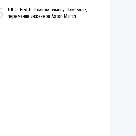
5
BILD: Red Bull нашла замену Ламбьязе,
переманив инженера Aston Martin