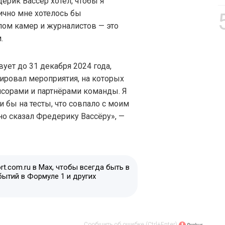
ерик Вассёр хотел, чтобы я
лично мне хотелось бы
елом камер и журналистов — это
.
ует до 31 декабря 2024 года,
ировал мероприятия, на которых
нсорами и партнёрами команды. Я
и бы на тесты, что совпало с моим
но сказал Фредерику Вассёру», —
t.com.ru в Max, чтобы всегда быть в
бытий в Формуле 1 и других
Сообщить об ошибке (Ctrl+Enter)