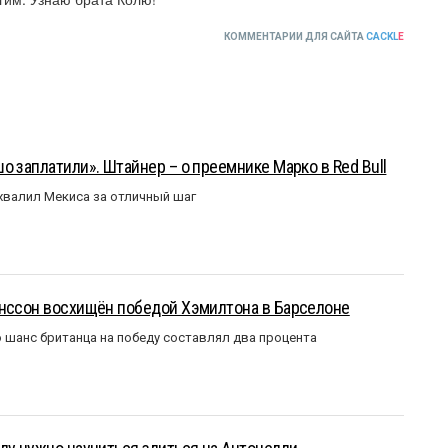
КОММЕНТАРИИ ДЛЯ САЙТА
CACKL
E
о заплатили». Штайнер – о преемнике Марко в Red Bull
валил Мекиса за отличный шаг
анссон восхищён победой Хэмилтона в Барселоне
 шанс британца на победу составлял два процента