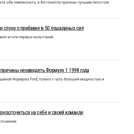
ла оба чемпионата, а Антонелли признан лучшим пилотом
 слухи о прибавке в 50 лошадиных сил
вёл итоги первых испытаний
 причины ненавидеть Формулу 1 1998 года
ашиной Формулы Ford, только с чуть большей мощностью и
редоточиться на себе и своей команде
оложении