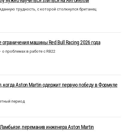
лу нужно научиться злиться на Антонелли
данную трудность, с которой столкнулся британец
 ограничения машины Red Bull Racing 2026 года
– о проблемах в работе с RB22
, когда Aston Martin одержит первую победу в Формуле
етный период
у Ламбьязе, переманив инженера Aston Martin