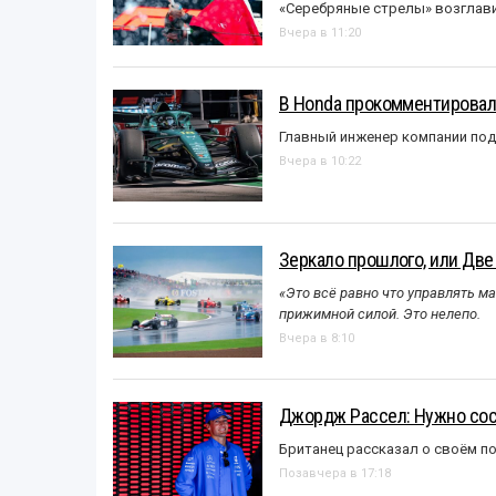
«Серебряные стрелы» возглави
Вчера в 11:20
В Honda прокомментировали
Главный инженер компании под
Вчера в 10:22
Зеркало прошлого, или Две
«Это всё равно что управлять м
прижимной силой. Это нелепо.
Вчера в 8:10
Джордж Рассел: Нужно сос
Британец рассказал о своём п
Позавчера в 17:18