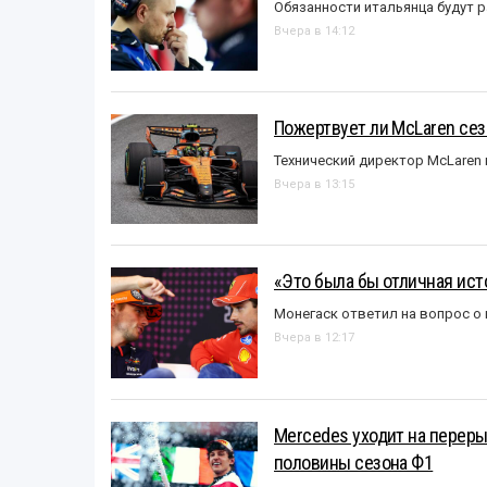
Обязанности итальянца будут 
Вчера в 14:12
Пожертвует ли McLaren се
Технический директор McLaren
Вчера в 13:15
«Это была бы отличная исто
Монегаск ответил на вопрос о
Вчера в 12:17
Mercedes уходит на перер
половины сезона Ф1