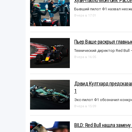
Хуан-Пабло Монтойя: Рассе
Бывший пилот Ф1 назвал неожи
Вчера в 17:01
Пьер Ваше раскрыл главные
Технический директор Red Bull 
Вчера в 16:05
Дэвид Култхард предсказал
1
Экс-пилот Ф1 обозначил конкр
Вчера в 15:09
BILD: Red Bull нашла замен