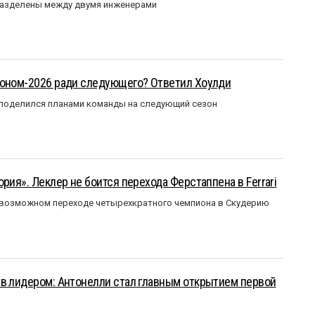
разделены между двумя инженерами
зоном-2026 ради следующего? Ответил Хоулди
 поделился планами команды на следующий сезон
рия». Леклер не боится перехода Ферстаппена в Ferrari
 возможном переходе четырехкратного чемпиона в Скудерию
ыв лидером: Антонелли стал главным открытием первой