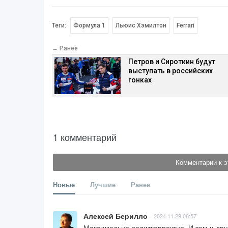
Теги:
Формула 1
Льюис Хэмилтон
Ferrari
← Ранее
Петров и Сироткин будут
выступать в российских
гонках
1 комментарий
Комментарии к э
Новые
Лучшие
Ранее
Алексей Берилло
2024.11.29 08:57
Максимально политкорректно. И тем и дру