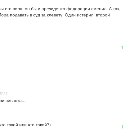
бы его воля, он бы и президента федерации сменил. А так, 
Пора подавать в суд за клевету. Один истерил, второй 
1
07:17
 вишиванка....
то такой или что такой?)
1