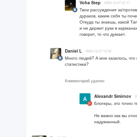
Voha Step
2024.12.07 21:17
Твои рассуждения за/против
дураков, каким себя ты почем
Откуда ты знаешь, какой Та
и не держит руки в карманах,
говорит, то что думает.
Daniel L
2024.12.07 12:32
Много людей? А мне казалось, что 
статистика?
Комментарий удален
Alexandr Smirnov
2
Блогеры, это точно те
Не важно как вы отн
надуманный.