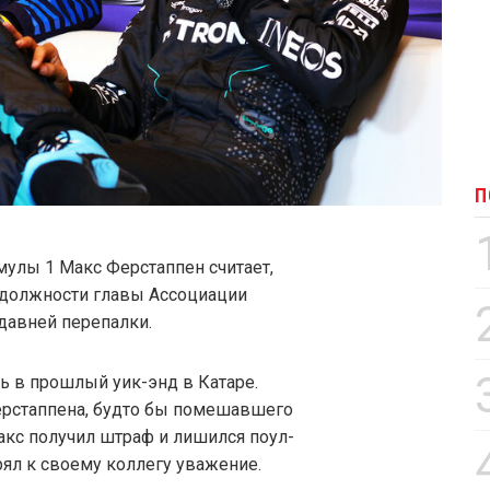
П
улы 1 Макс Ферстаппен считает,
 должности главы Ассоциации
едавней перепалки.
ь в прошлый уик-энд в Катаре.
ерстаппена, будто бы помешавшего
акс получил штраф и лишился поул-
ерял к своему коллегу уважение.