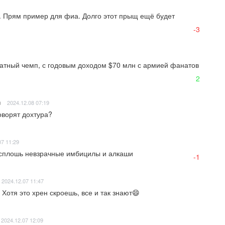
.. Прям пример для фиа. Долго этот прыщ ещё будет 
-3
кратный чемп, с годовым доходом $70 млн с армией фанатов 
2
m
2024.12.08 07:19
говорят дохтура?
07 11:29
 сплошь невзрачные имбицилы и алкаши
-1
2024.12.07 11:47
 Хотя это хрен скроешь, все и так знают😄
2024.12.07 12:09