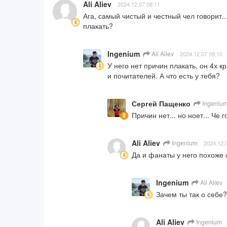
Ali Aliev
2024.12.07 08:11
Ага, самый чистый и честный чел говорит.
плакать?
Ingenium
Ali Aliev
2024.12.07 09:10
У него нет причин плакать, он 4х 
и почитателей. А что есть у тебя?
Сергей Пащенко
Ingeniu
Причин нет... но ноет... Че 
Ali Aliev
Ingenium
2024.12.
Да и фанаты у него похоже
Ingenium
Ali Aliev
Зачем ты так о себе?
Ali Aliev
Ingenium