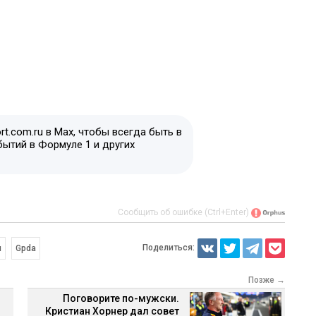
t.com.ru в Max, чтобы всегда быть в
бытий в Формуле 1 и других
Сообщить об ошибке (Ctrl+Enter)
Поделиться:
л
Gpda
Позже →
Поговорите по-мужски.
Кристиан Хорнер дал совет