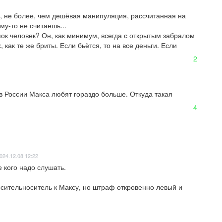
, не более, чем дешёвая манипуляция, рассчитанная на 
у-то не считаешь...

пок человек? Он, как минимум, всегда с открытым забралом 
 как те же бриты. Если бьётся, то на все деньги. Если 
2
в России Макса любят гораздо больше. Откуда такая 
4
024.12.08 12:22
 кого надо слушать.

осительноситель к Максу, но штраф откровенно левый и 