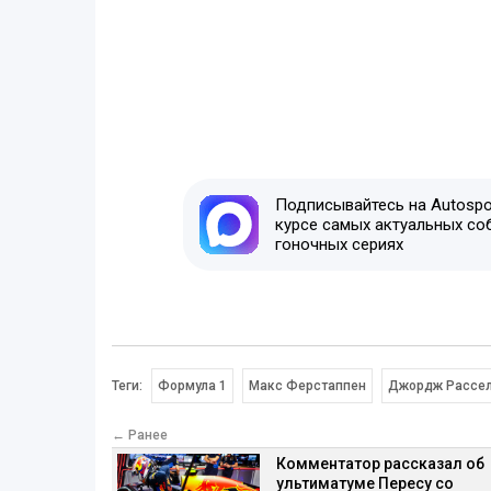
Подписывайтесь на Autospor
курсе самых актуальных со
гоночных сериях
Теги:
Формула 1
Макс Ферстаппен
Джордж Рассе
← Ранее
Комментатор рассказал об
ультиматуме Пересу со