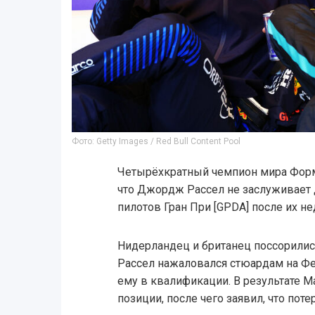
Фото: Getty Images / Red Bull Content Pool
Четырёхкратный чемпион мира Форм
что Джордж Рассел не заслуживает
пилотов Гран При [GPDA] после их н
Нидерландец и британец поссорилис
Рассел нажаловался стюардам на Ф
ему в квалификации. В результате М
позиции, после чего заявил, что пот