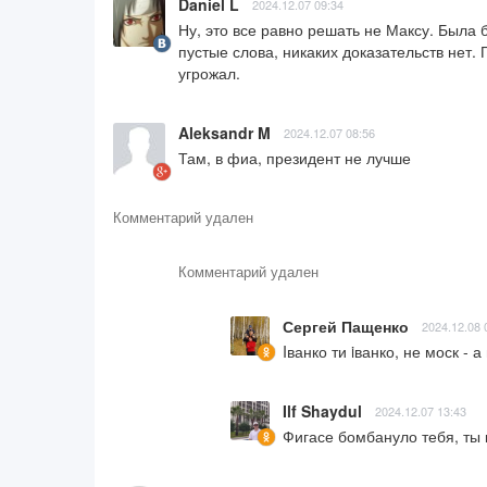
Daniel L
2024.12.07 09:34
Ну, это все равно решать не Максу. Была 
пустые слова, никаких доказательств нет. 
угрожал.
Aleksandr M
2024.12.07 08:56
Там, в фиа, президент не лучше
Комментарий удален
Комментарий удален
Сергей Пащенко
2024.12.08 
Iванко ти iванко, не моск - а
Ilf Shaydul
2024.12.07 13:43
Фигасе бомбануло тебя, ты к