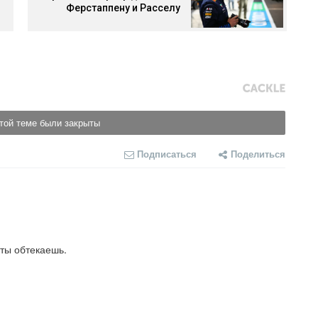
Ферстаппену и Расселу
той теме были закрыты
Подписаться
Поделиться
 ты обтекаешь.