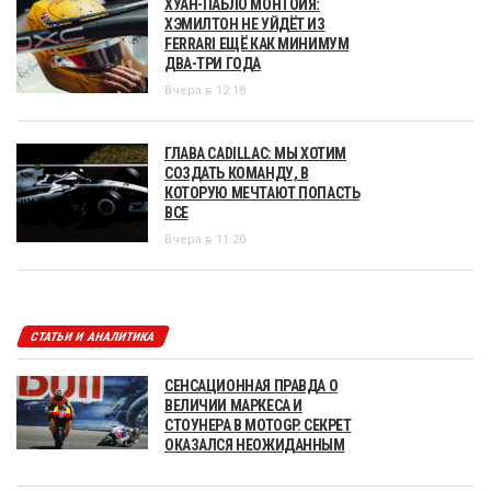
ХУАН-ПАБЛО МОНТОЙЯ:
ХЭМИЛТОН НЕ УЙДЁТ ИЗ
FERRARI ЕЩЁ КАК МИНИМУМ
ДВА-ТРИ ГОДА
Вчера в 12:18
ГЛАВА CADILLAC: МЫ ХОТИМ
СОЗДАТЬ КОМАНДУ, В
КОТОРУЮ МЕЧТАЮТ ПОПАСТЬ
ВСЕ
Вчера в 11:20
СТАТЬИ И АНАЛИТИКА
СЕНСАЦИОННАЯ ПРАВДА О
ВЕЛИЧИИ МАРКЕСА И
СТОУНЕРА В MOTOGP. СЕКРЕТ
ОКАЗАЛСЯ НЕОЖИДАННЫМ