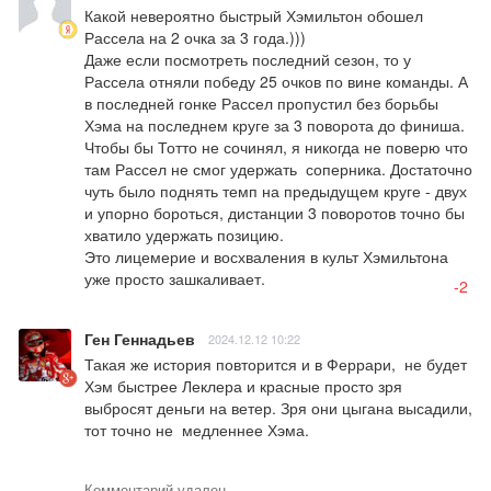
Какой невероятно быстрый Хэмильтон обошел 
Рассела на 2 очка за 3 года.)))

Даже если посмотреть последний сезон, то у 
Рассела отняли победу 25 очков по вине команды. А 
в последней гонке Рассел пропустил без борьбы 
Хэма на последнем круге за 3 поворота до финиша. 
Чтобы бы Тотто не сочинял, я никогда не поверю что 
там Рассел не смог удержать  соперника. Достаточно 
чуть было поднять темп на предыдущем круге - двух 
и упорно бороться, дистанции 3 поворотов точно бы 
хватило удержать позицию.

Это лицемерие и восхваления в культ Хэмильтона 
уже просто зашкаливает.
-2
Ген Геннадьев
2024.12.12 10:22
Такая же история повторится и в Феррари,  не будет 
Хэм быстрее Леклера и красные просто зря 
выбросят деньги на ветер. Зря они цыгана высадили, 
тот точно не  медленнее Хэма.
Комментарий удален