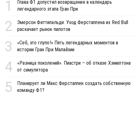
1
Глава Ф1 допустил возвращение в календарь
легендарного этапа Гран При
2
Эмерсон Фиттипальди: Уход Ферстаппена из Red Bull
раскачает рынок пилотов
3
«Себ, это глупо!» Пять легендарных моментов в
истории Гран При Малайзии
4
«Разница поколений». Пиастри – об отказе Хэмилтона
от симулятора
5
Планирует ли Макс Ферстаппен создать собственную
команду Ф1?