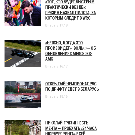
«ТОТ, КТО БУДЕТ БЫСТРЫМ
ПРАКТИЧЕСКИ ВЕЗДЕ»:
ГРЯЗИН НАЗВАЛ ПИЛОТА, ЗА
КОТОРЫМ СЛЕДИТ В WRC
Вчера в 17:18
«НЕЯСНО, КОГДА ЭТО
ПРОИЗОЙДЁТ»: ВОЛЬФ — ОБ
ОБНОВЛЕНИЯХ MERCEDES-
AMG
Вчера в 16:17
ОТКРЫТЫЙ ЧЕМПИОНАТ РДС
ПО ДРИФТУ ЕДЕТ В БЕЛАРУСЬ
Вчера в 15:16
НИКОЛАЙ ГРЯЗИН: ЕСТЬ
МЕЧТА — ПРОЕХАТЬ «24 ЧАСА
НЮРБУРГРИНГА» ВСЕЙ