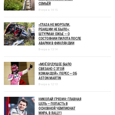
СЕМЬЁЙ
Вчера в 14:15
«ГЛАЗА НЕ МОРГАЛИ,
РЕАКЦИИ НЕ БЫЛО»:
ШТУРМАН ОЖЬЕ — О
СОСТОЯНИИ ПИЛОТА ПОСЛЕ
АВАРИИ В ФИНЛЯНДИИ
Вчера в 13:14
«МОЁ БУДУЩЕЕ БЫЛО
СВЯЗАНО С ЭТОЙ
КОМАНДОЙ»: ПЕРЕС — ОБ
ASTON MARTIN
Вчера в 12:13
НИКОЛАЙ ГРЯЗИН: ГЛАВНАЯ
ЦЕЛЬ — ПОПАСТЬ В
ОСНОВНОЙ ЧЕМПИОНАТ
МИРА, В RALLY1