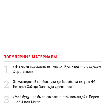
ПОПУЛЯРНЫЕ МАТЕРИАЛЫ
1
«Интуиция подсказывает мне...»: Култхард — о будущем
Ферстаппена
2
От мастерской гробовщика до борьбы за титул в Ф1.
История Хайнца-Харальда Френтцена
3
«Моё будущее было связано с этой командой»: Перес
— об Aston Martin