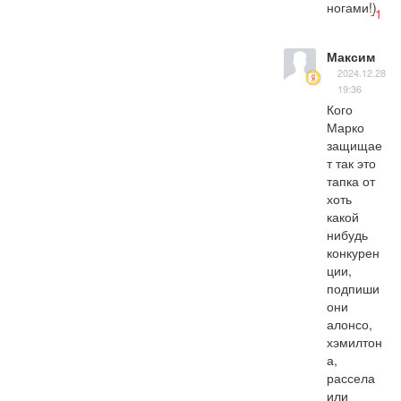
ногами!)
-1
Максим
2024.12.28
19:36
Кого 
Марко 
защищае
т так это 
тапка от 
хоть 
какой 
нибудь 
конкурен
ции, 
подпиши 
они 
алонсо, 
хэмилтон
а, 
рассела 
или 