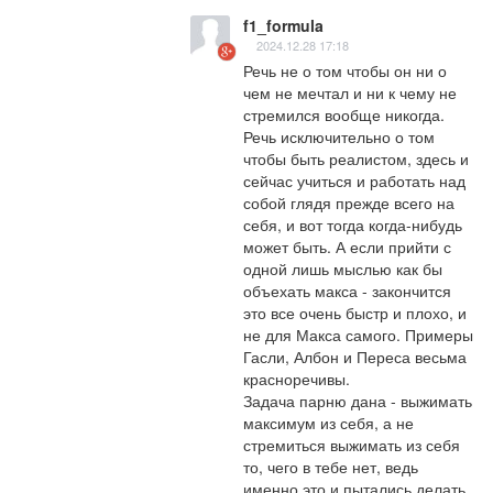
f1_formula
2024.12.28 17:18
Речь не о том чтобы он ни о 
чем не мечтал и ни к чему не 
стремился вообще никогда. 
Речь исключительно о том 
чтобы быть реалистом, здесь и 
сейчас учиться и работать над 
собой глядя прежде всего на 
себя, и вот тогда когда-нибудь 
может быть. А если прийти с 
одной лишь мыслью как бы 
объехать макса - закончится 
это все очень быстр и плохо, и 
не для Макса самого. Примеры 
Гасли, Албон и Переса весьма 
красноречивы.  

Задача парню дана - выжимать 
максимум из себя, а не 
стремиться выжимать из себя 
то, чего в тебе нет, ведь 
именно это и пытались делать 