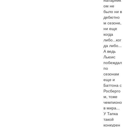
ом не 
было ни в 
дебютно
м сезоне, 
ни еще 
когда 
либо...ког
да либо... 
А ведь 
Льюис 
побеждал 
по 
сезонам 
еще и 
Баттона с 
Росберго
м, тоже 
чемпионо
в мира... 
У Тапка 
такой 
конкурен