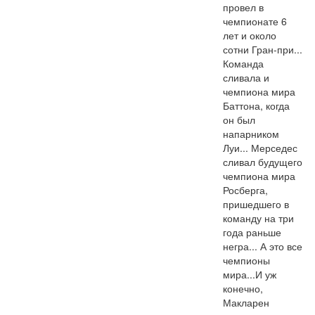
провел в 
чемпионате 6 
лет и около 
сотни Гран-при... 
Команда 
сливала и 
чемпиона мира 
Баттона, когда 
он был 
напарником 
Луи... Мерседес 
сливал будущего 
чемпиона мира 
Росберга, 
пришедшего в 
команду на три 
года раньше 
негра... А это все 
чемпионы 
мира...И уж 
конечно, 
Макларен 