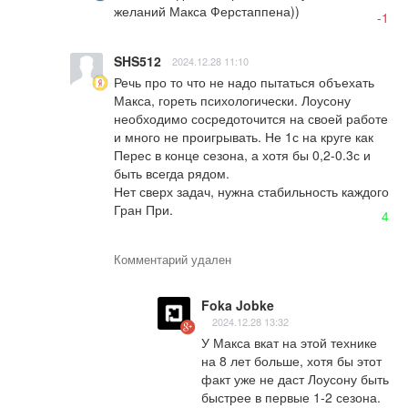
желаний Макса Ферстаппена))
-1
SHS512
2024.12.28 11:10
Речь про то что не надо пытаться объехать 
Макса, гореть психологически. Лоусону 
необходимо сосредоточится на своей работе 
и много не проигрывать. Не 1с на круге как 
Перес в конце сезона, а хотя бы 0,2-0.3с и 
быть всегда рядом.

Нет сверх задач, нужна стабильность каждого 
Гран При.
4
Комментарий удален
Foka Jobke
2024.12.28 13:32
У Макса вкат на этой технике 
на 8 лет больше, хотя бы этот 
факт уже не даст Лоусону быть 
быстрее в первые 1-2 сезона. 