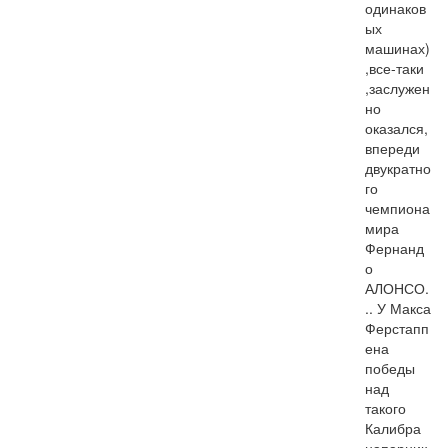
одинаков
ых 
машинах)
,все-таки 
,заслужен
но 
оказался, 
впереди 
двукратно
го 
чемпиона 
мира 
Фернанд
о  
АЛОНСО.
.. У Макса 
Ферстапп
ена 
победы 
над 
такого 
Калибра 
напарник