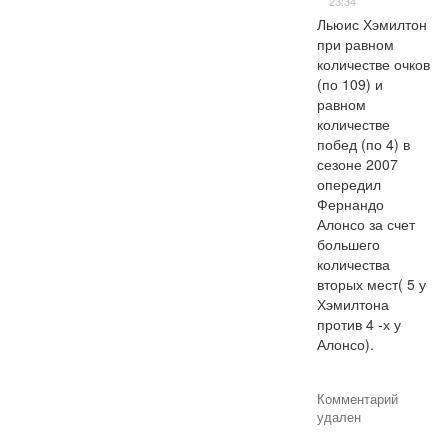
23:34
Льюис Хэмилтон 
при равном 
количестве очков 
(по 109) и 
равном 
количестве 
побед (по 4) в 
сезоне 2007 
опередил 
Фернандо 
Алонсо за счет 
большего 
количества 
вторых мест( 5 у 
Хэмилтона 
против 4 -х у 
Алонсо).
Комментарий
удален