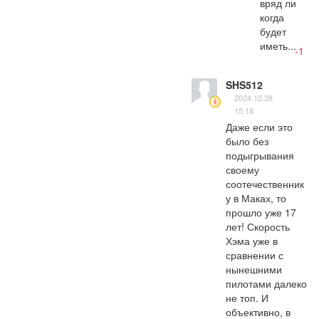
вряд ли 
когда 
будет 
иметь...
-1
SHS512
2024.12.28
15:18
Даже если это 
было без 
подыгрывания 
своему 
соотечественник
у в Маках, то 
прошло уже 17 
лет! Скорость 
Хэма уже в 
сравнении с 
нынешними 
пилотами далеко 
не топ. И 
объективно, в 