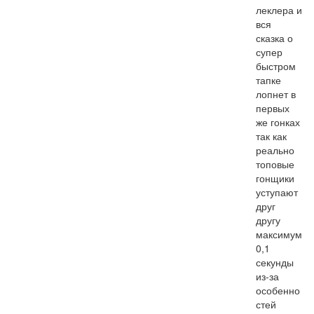
леклера и 
вся 
сказка о 
супер 
быстром 
тапке 
лопнет в 
первых 
же гонках 
так как 
реально 
топовые 
гонщики 
уступают 
друг 
другу 
максимум 
0,1 
секунды 
из-за 
особенно
стей 