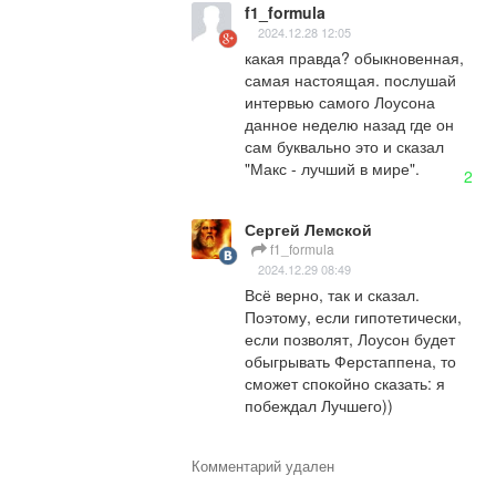
f1_formula
2024.12.28 12:05
какая правда? обыкновенная, 
самая настоящая. послушай 
интервью самого Лоусона 
данное неделю назад где он 
сам буквально это и сказал 
"Макс - лучший в мире".
2
Сергей Лемской
f1_formula
2024.12.29 08:49
Всё верно, так и сказал. 
Поэтому, если гипотетически, 
если позволят, Лоусон будет 
обыгрывать Ферстаппена, то 
сможет спокойно сказать: я 
побеждал Лучшего))
Комментарий удален