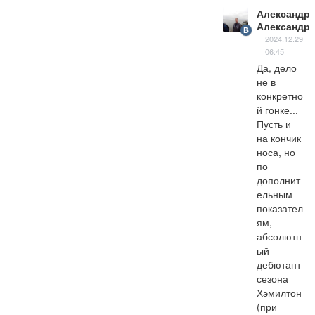
Александр
Александр
2024.12.29
06:45
Да, дело 
не в 
конкретно
й гонке... 
Пусть и 
на кончик  
носа, но 
по 
дополнит
ельным 
показател
ям, 
абсолютн
ый 
дебютант 
сезона 
Хэмилтон 
(при 