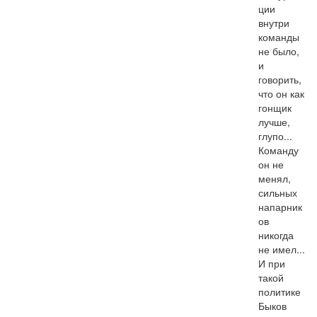
ции 
внутри 
команды 
не было, 
и 
говорить, 
что он как 
гонщик 
лучше, 
глупо... 
Команду 
он не 
менял, 
сильных 
напарник
ов 
никогда 
не имел... 
И при 
такой 
политике 
Быков 