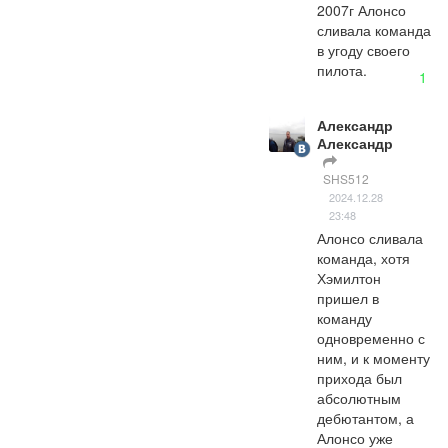
2007г Алонсо 
сливала команда 
в угоду своего 
пилота.
1
Александр
Александр
SHS512
2024.12.28
23:48
Алонсо сливала 
команда, хотя 
Хэмилтон 
пришел в 
команду 
одновременно с 
ним, и к моменту 
прихода был 
абсолютным 
дебютантом, а 
Алонсо уже 