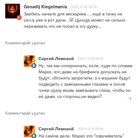
Genadij Kiegelmanis
2024.12.29 23:28
Заебись начало для вискарика.... ещё в тачку не 
сел,а уже в рот дали...🤣 Цунода может не сильно 
переживать что не попал в эту дурку...
Комментарий удален
Сергей Лемской
2024.12.29 08:42
Ну, так как соперничать, если, судя по словам 
Марко, его даже на брифинги допускать не 
будут, обгонять запретили, а к машине будут 
подводить с завязанными глазами и после 
гонки сразу вновь завязывать глаза, чтобы он 
её даже, со стороны,не видел?
-1
Комментарий удален
Сергей Лемской
2024.12.29 08:44
На самом деле, Марко это "озвучиватель" 