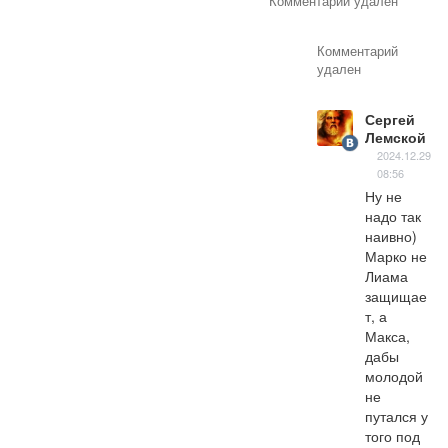
Комментарий удален
Комментарий
удален
Сергей
Лемской
2024.12.29
08:56
Ну не 
надо так 
наивно) 
Марко не 
Лиама 
защищае
т, а 
Макса, 
дабы 
молодой 
не 
путался у 
того под 