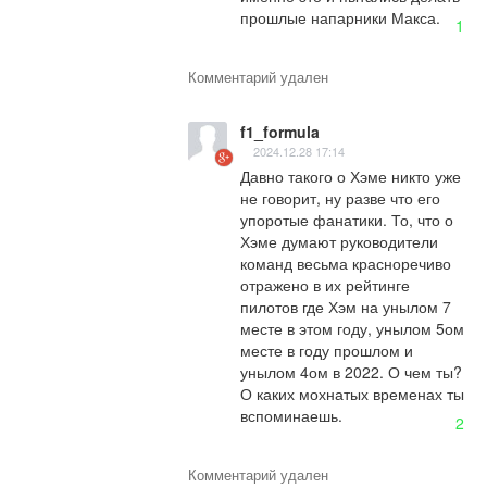
прошлые напарники Макса.
1
Комментарий удален
f1_formula
2024.12.28 17:14
Давно такого о Хэме никто уже 
не говорит, ну разве что его 
упоротые фанатики. То, что о 
Хэме думают руководители 
команд весьма красноречиво 
отражено в их рейтинге 
пилотов где Хэм на унылом 7 
месте в этом году, унылом 5ом 
месте в году прошлом и 
унылом 4ом в 2022. О чем ты? 
О каких мохнатых временах ты 
вспоминаешь.
2
Комментарий удален