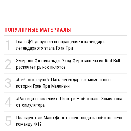
ПОПУЛЯРНЫЕ МАТЕРИАЛЫ
1
Глава Ф1 допустил возвращение в календарь
легендарного этапа Гран При
2
Эмерсон Фиттипальди: Уход Ферстаппена из Red Bull
раскачает рынок пилотов
3
«Себ, это глупо!» Пять легендарных моментов в
истории Гран При Малайзии
4
«Разница поколений». Пиастри – об отказе Хэмилтона
от симулятора
5
Планирует ли Макс Ферстаппен создать собственную
команду Ф1?