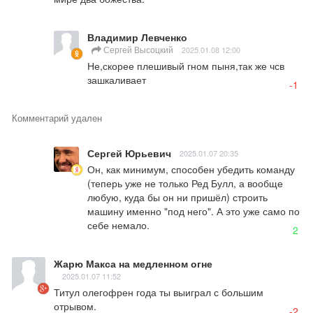
Владимир Левченко
Сергей Высоцкий
2025.01.08 12:00
Не,скорее плешивый гном пыня,так же чсв 
зашкаливает
-1
Комментарий удален
Сергей Юрьевич
2025.01.07 20:35
Он, как минимум, способен убедить команду 
(теперь уже не только Ред Булл, а вообще 
любую, куда бы он ни пришёл) строить 
машину именно "под него". А это уже само по 
себе немало.
2
Жарю Макса на медленном огне
2025.01.07 11:52
Титул олегофрен года ты выиграл с большим 
отрывом.
-2