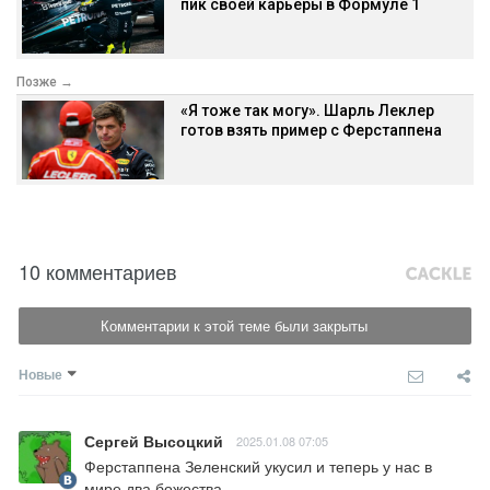
пик своей карьеры в Формуле 1
Позже →
«Я тоже так могу». Шарль Леклер
готов взять пример с Ферстаппена
10 комментариев
Комментарии к этой теме были закрыты
Новые
Сергей Высоцкий
2025.01.08 07:05
Ферстаппена Зеленский укусил и теперь у нас в 
мире два божества.