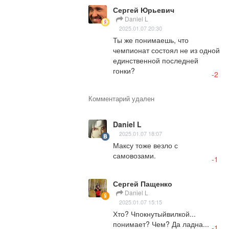
Сергей Юрьевич
Daniel L
2025.01.07 20:30
Ты же понимаешь, что 
чемпионат состоял не из одной 
единственной последней 
гонки?
-2
Комментарий удален
Daniel L
2025.01.07 18:07
Максу тоже везло с 
самовозами.
-1
Сергей Пащенко
Daniel L
2025.01.07 15:15
Хто? Чпокнутыйвилкой... 
понимает? Чем? Да ладна...
-1