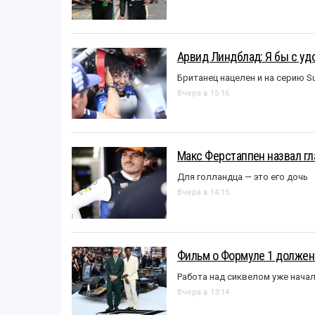
Арвид Линдблад: Я бы с уд
Британец нацелен и на серию S
Вчера в 15:16
Макс Ферстаппен назвал гл
Для голландца — это его дочь
Вчера в 14:15
Фильм о Формуле 1 должен
Работа над сиквелом уже нача
Вчера в 13:14