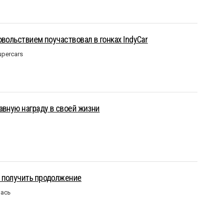
овольствием поучаствовал в гонках IndyCar
upercars
авную награду в своей жизни
 получить продолжение
лась