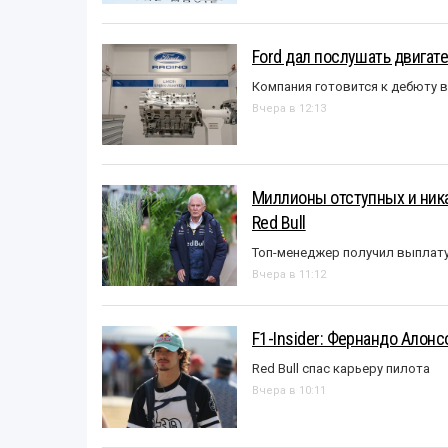
Ford дал послушать двигате
Компания готовится к дебюту 
Вчера в 12:13
Миллионы отступных и ника
Red Bull
Топ-менеджер получил выплат
Вчера в 11:12
F1-Insider: Фернандо Алонс
Red Bull спас карьеру пилота
Вчера в 10:11