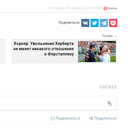
Сообщить об ошибке (Ctrl+Enter)
Поделиться:
Позже →
Хорнер: Увольнение Херберта
не имеет никакого отношения
к Ферстаппену
Подписаться
Поделиться