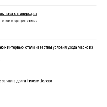
ль нового «гиперкара»
в гонках спортпрототипов
ких интервью: стали известны условия ухода Марко из
у
о загнал в долги Николу Цолова